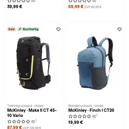
(0)
(0)
39,99 €
69,99 €
UVP 99,99 €
Sale
Nachhaltig
Trekkingrucksack · Unisex
Wanderrucksack · Unisex
McKinley · Make II CT 45-
McKinley · Finch I CT20
10 Vario
1
(0)
1
(0)
19,99 €
87,99 €
UVP 109,99 €