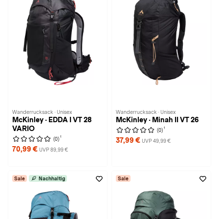
Wanderrucksack · Unisex
Wanderrucksack · Unisex
McKinley · EDDA I VT 28
McKinley · Minah II VT 26
VARIO
1
(0)
1
(0)
37,99 €
UVP 49,99 €
70,99 €
UVP 89,99 €
Sale
Nachhaltig
Sale