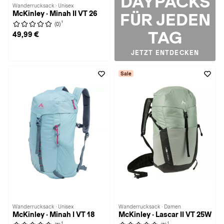
DAYPACKS
Wanderrucksack · Unisex
McKinley · Minah II VT 26
FÜR JEDEN
1
(0)
TAG
49,99 €
JETZT ENTDECKEN
Sale
Wanderrucksack · Unisex
Wanderrucksack · Damen
McKinley · Minah I VT 18
McKinley · Lascar II VT 25W
1
1