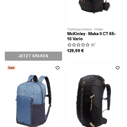
Trekkingrucksack · Unisex
McKinley · Make II CT 65-
10 Vario
1
(0)
129,99 €
JETZT SPAREN
Sale