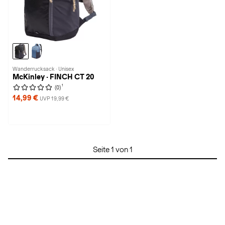
Wanderrucksack · Unisex
McKinley · FINCH CT 20
1
(0)
14,99 €
UVP 19,99 €
Seite 1 von 1