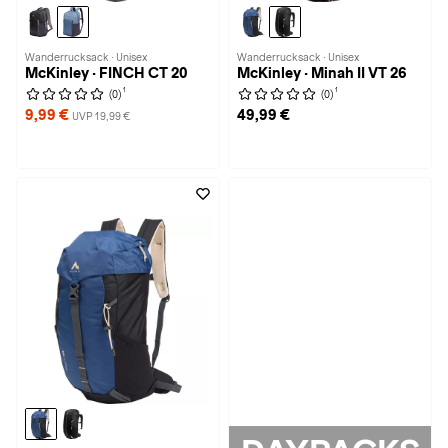
Wanderrucksack · Unisex
Wanderrucksack · Unisex
McKinley · FINCH CT 20
McKinley · Minah II VT 26
1
1
(0)
(0)
9,99 €
49,99 €
UVP 19,99 €