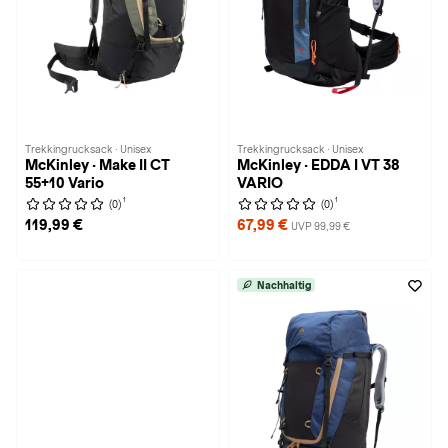
Trekkingrucksack · Unisex
Trekkingrucksack · Unisex
McKinley · Make II CT
McKinley · EDDA I VT 38
55+10 Vario
VARIO
1
1
(0)
(0)
119,99 €
67,99 €
UVP 99,99 €
Nachhaltig