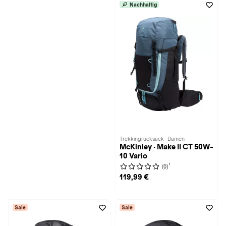
Nachhaltig
Trekkingrucksack · Damen
McKinley · Make II CT 50W-
10 Vario
1
(0)
119,99 €
Sale
Sale