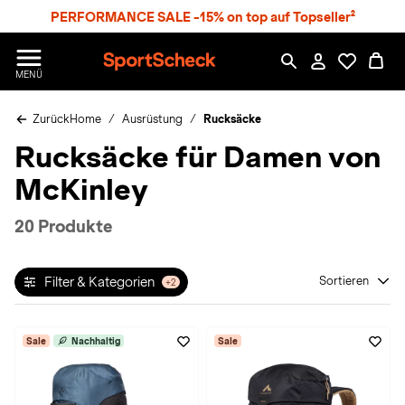
S
PERFORMANCE SALE -15% on top auf Topseller²
p
r
n
S
MENÜ
g
p
e
o
z
Zurück
Home
Ausrüstung
Rucksäcke
r
u
t
Rucksäcke für Damen von
m
S
H
c
McKinley
a
h
u
e
p
c
20 Produkte
t
k
n
h
Filter & Kategorien
Sortieren
+2
a
t
Sale
Nachhaltig
Sale