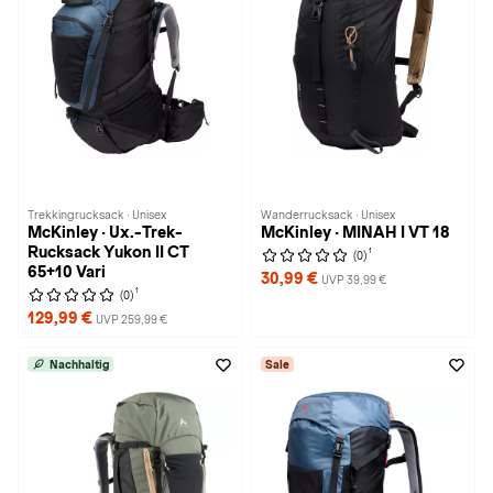
Trekkingrucksack · Unisex
Wanderrucksack · Unisex
McKinley · Ux.-Trek-
McKinley · MINAH I VT 18
Rucksack Yukon II CT
1
(0)
65+10 Vari
30,99 €
UVP 39,99 €
1
(0)
129,99 €
UVP 259,99 €
Nachhaltig
Sale