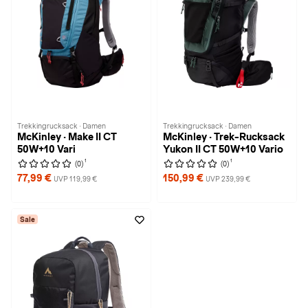
Trekkingrucksack · Damen
Trekkingrucksack · Damen
McKinley · Make II CT
McKinley · Trek-Rucksack
50W+10 Vari
Yukon II CT 50W+10 Vario
1
1
(0)
(0)
77,99 €
150,99 €
UVP 119,99 €
UVP 239,99 €
Sale