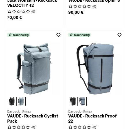
Jack Wolfskin · Rucksack
VAUDE · Rucksack Uphill 8
VELOCITY 12
1
(0)
1
(0)
90,00 €
70,00 €
Nachhaltig
Nachhaltig
Daypack · Unisex
Daypack · Unisex
VAUDE · Rucksack Cyclist
VAUDE · Rucksack Proof
Pack
22
1
1
(0)
(0)