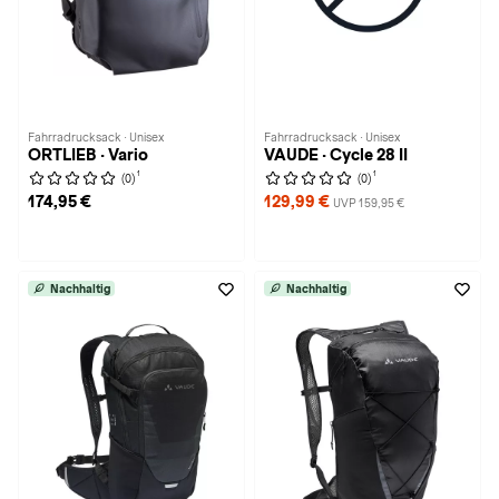
Fahrradrucksack · Unisex
Fahrradrucksack · Unisex
ORTLIEB · Vario
VAUDE · Cycle 28 II
1
1
(0)
(0)
174,95 €
129,99 €
UVP 159,95 €
Nachhaltig
Nachhaltig