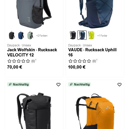
+2 Farben
+1 Farbe
Daypack · Unisex
Daypack · Unisex
Jack Wolfskin · Rucksack
VAUDE · Rucksack Uphill
VELOCITY 12
16
1
1
(0)
(0)
70,00 €
100,00 €
Nachhaltig
Nachhaltig