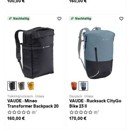
100,00 €
160,00 €
Nachhaltig
Nachhaltig
Trekkingrucksack · Unisex
Daypack · Unisex
VAUDE · Mineo
VAUDE · Rucksack CityGo
Transformer Backpack 20
Bike 23 II
1
1
(0)
(0)
160,00 €
170,00 €