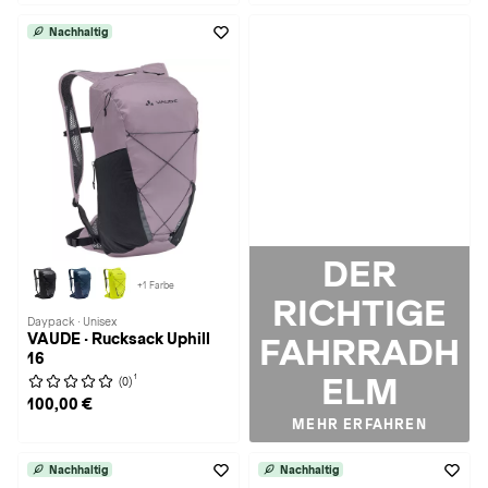
Nachhaltig
DER
+1 Farbe
RICHTIGE
Daypack · Unisex
VAUDE · Rucksack Uphill
FAHRRADH
16
ELM
1
(0)
100,00 €
MEHR ERFAHREN
Nachhaltig
Nachhaltig