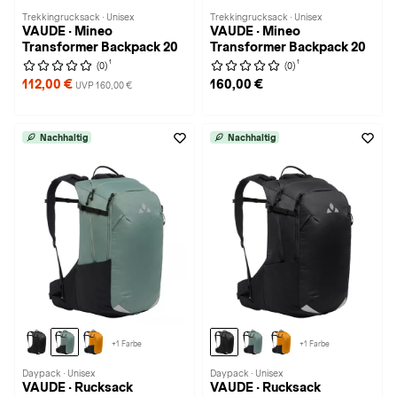
Trekkingrucksack · Unisex
Trekkingrucksack · Unisex
VAUDE · Mineo
VAUDE · Mineo
Transformer Backpack 20
Transformer Backpack 20
1
1
(0)
(0)
112,00 €
160,00 €
UVP 160,00 €
Nachhaltig
Nachhaltig
+1 Farbe
+1 Farbe
Daypack · Unisex
Daypack · Unisex
VAUDE · Rucksack
VAUDE · Rucksack