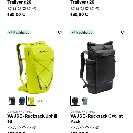
Trailvent 20
Trailvent 20
1
1
(0)
(0)
130,00 €
130,00 €
Nachhaltig
Nachhaltig
+1 Farbe
Daypack · Unisex
Daypack · Unisex
VAUDE · Rucksack Uphill
VAUDE · Rucksack Cyclist
16
Pack
1
1
(0)
(0)