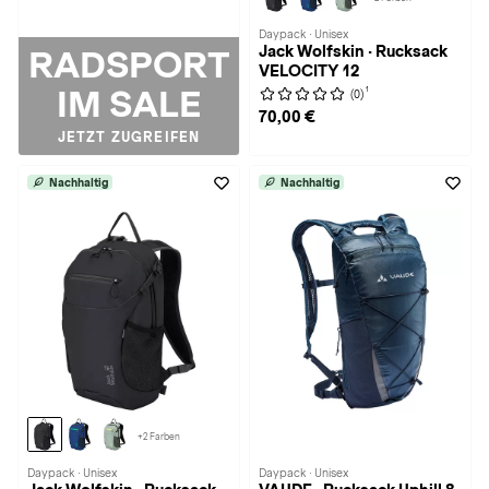
Daypack · Unisex
Jack Wolfskin · Rucksack
RADSPORT
VELOCITY 12
IM SALE
1
(0)
70,00 €
JETZT ZUGREIFEN
Nachhaltig
Nachhaltig
+2 Farben
Daypack · Unisex
Daypack · Unisex