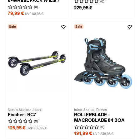
8-WHEEL PACK W ILQ 7
(0)
1
(0)
229,95 €
79,99 €
UVP 99,95 €
Sale
Sale
Nordic Skates · Unisex
Inline-Skates · Damen
Fischer · RC7
ROLLERBLADE ·
MACROBLADE 84 BOA
1
(0)
1
(0)
125,95 €
UVP 209,95 €
191,99 €
UVP 239,95 €