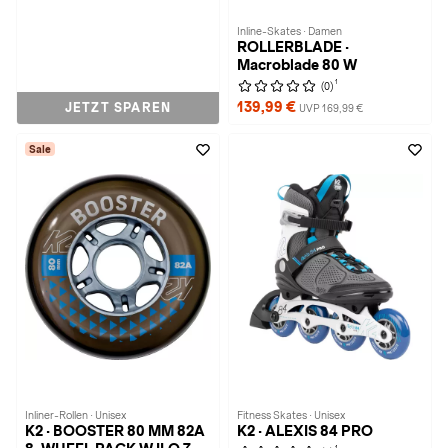
Inline-Skates · Damen
ROLLERBLADE ·
Macroblade 80 W
1
(0)
139,99 €
JETZT SPAREN
UVP 169,99 €
Sale
Inliner-Rollen · Unisex
Fitness Skates · Unisex
K2 · BOOSTER 80 MM 82A
K2 · ALEXIS 84 PRO
1