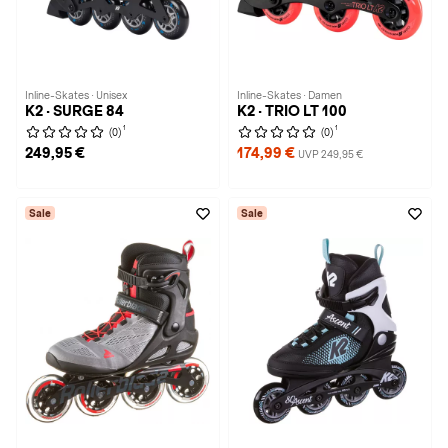
Inline-Skates · Unisex
Inline-Skates · Damen
K2 · SURGE 84
K2 · TRIO LT 100
1
1
(0)
(0)
249,95 €
174,99 €
UVP 249,95 €
Sale
Sale