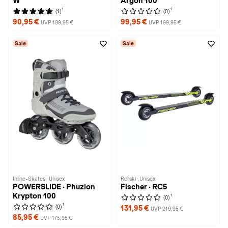
W
Argon 100
1
1
(1)
(0)
90,95 €
99,95 €
UVP 189,95 €
UVP 199,95 €
Sale
Sale
Inline-Skates · Unisex
Rollski · Unisex
POWERSLIDE · Phuzion
Fischer · RC5
Krypton 100
1
(0)
1
(0)
131,95 €
UVP 219,95 €
85,95 €
UVP 175,95 €