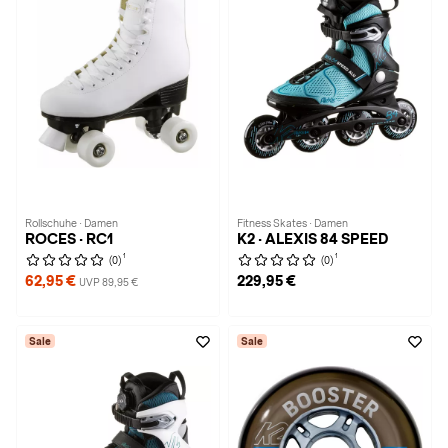
Rollschuhe · Damen
Fitness Skates · Damen
ROCES · RC1
K2 · ALEXIS 84 SPEED
1
1
(0)
(0)
62,95 €
229,95 €
UVP 89,95 €
Sale
Sale