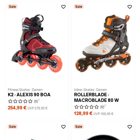
Sale
Sale
Fitness Skates · Damen
Inline-Skates · Damen
K2 · ALEXIS 90 BOA
ROLLERBLADE ·
MACROBLADE 80 W
1
(0)
1
(0)
254,99 €
UVP 279,95 €
128,99 €
UVP 169,95 €
Sale
Sale