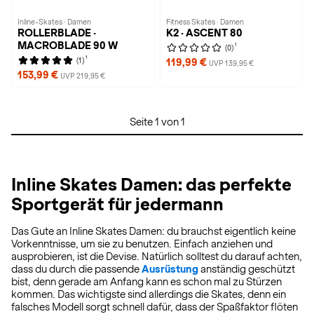
Inline-Skates · Damen
Fitness Skates · Damen
ROLLERBLADE ·
K2 · ASCENT 80
MACROBLADE 90 W
1
(0)
1
(1)
119,99 €
UVP 139,95 €
153,99 €
UVP 219,95 €
Seite 1 von 1
Inline Skates Damen: das perfekte
Sportgerät für jedermann
Das Gute an Inline Skates Damen: du brauchst eigentlich keine
Vorkenntnisse, um sie zu benutzen. Einfach anziehen und
ausprobieren, ist die Devise. Natürlich solltest du darauf achten,
dass du durch die passende
Ausrüstung
anständig geschützt
bist, denn gerade am Anfang kann es schon mal zu Stürzen
kommen. Das wichtigste sind allerdings die Skates, denn ein
falsches Modell sorgt schnell dafür, dass der Spaßfaktor flöten