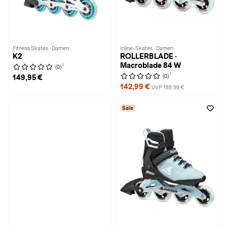
Fitness Skates · Damen
Inline-Skates · Damen
K2
ROLLERBLADE ·
Macroblade 84 W
1
(0)
1
(0)
149,95 €
142,99 €
UVP 189,99 €
Sale