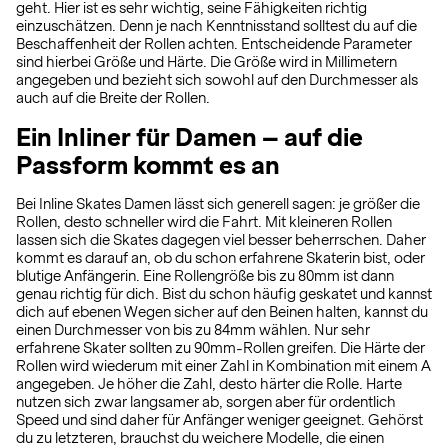
geht. Hier ist es sehr wichtig, seine Fähigkeiten richtig
einzuschätzen. Denn je nach Kenntnisstand solltest du auf die
Beschaffenheit der Rollen achten. Entscheidende Parameter
sind hierbei Größe und Härte. Die Größe wird in Millimetern
angegeben und bezieht sich sowohl auf den Durchmesser als
auch auf die Breite der Rollen.
Ein Inliner für Damen – auf die
Passform kommt es an
Bei Inline Skates Damen lässt sich generell sagen: je größer die
Rollen, desto schneller wird die Fahrt. Mit kleineren Rollen
lassen sich die Skates dagegen viel besser beherrschen. Daher
kommt es darauf an, ob du schon erfahrene Skaterin bist, oder
blutige Anfängerin. Eine Rollengröße bis zu 80mm ist dann
genau richtig für dich. Bist du schon häufig geskatet und kannst
dich auf ebenen Wegen sicher auf den Beinen halten, kannst du
einen Durchmesser von bis zu 84mm wählen. Nur sehr
erfahrene Skater sollten zu 90mm-Rollen greifen. Die Härte der
Rollen wird wiederum mit einer Zahl in Kombination mit einem A
angegeben. Je höher die Zahl, desto härter die Rolle. Harte
nutzen sich zwar langsamer ab, sorgen aber für ordentlich
Speed und sind daher für Anfänger weniger geeignet. Gehörst
du zu letzteren, brauchst du weichere Modelle, die einen