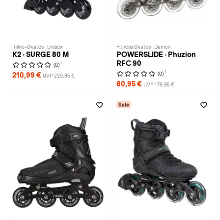
Inline-Skates · Unisex
Fitness Skates · Damen
K2 · SURGE 80 M
POWERSLIDE · Phuzion
RFC 90
1
(0)
1
(0)
210,99 €
UVP 229,95 €
80,95 €
UVP 179,95 €
Sale