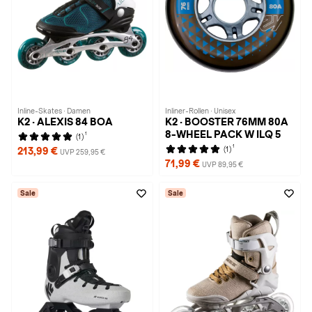
Inline-Skates · Damen
Inliner-Rollen · Unisex
K2 · ALEXIS 84 BOA
K2 · BOOSTER 76MM 80A
8-WHEEL PACK W ILQ 5
1
(1)
1
(1)
213,99 €
UVP 259,95 €
71,99 €
UVP 89,95 €
Sale
Sale