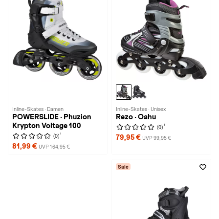
Inline-Skates · Damen
Inline-Skates · Unisex
POWERSLIDE · Phuzion
Rezo · Oahu
Krypton Voltage 100
1
(0)
1
(0)
79,95 €
UVP 99,95 €
81,99 €
UVP 164,95 €
Sale