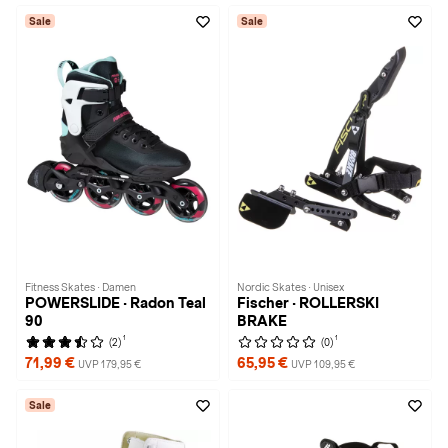
Sale
Sale
Fitness Skates · Damen
Nordic Skates · Unisex
POWERSLIDE · Radon Teal
Fischer · ROLLERSKI
90
BRAKE
1
1
(2)
(0)
71,99 €
65,95 €
UVP 179,95 €
UVP 109,95 €
Sale