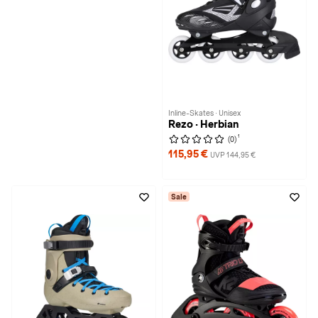
Inline-Skates · Unisex
Rezo · Herbian
1
(0)
115,95 €
UVP 144,95 €
Sale