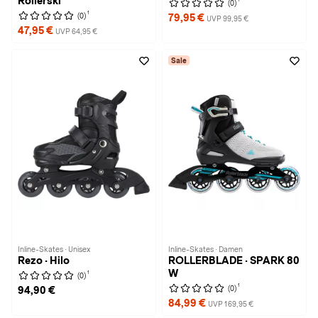
Rollerski
(0)
1
(0)
79,95 €
UVP 99,95 €
47,95 €
UVP 64,95 €
Sale
Inline-Skates · Unisex
Inline-Skates · Damen
Rezo · Hilo
ROLLERBLADE · SPARK 80
W
1
(0)
1
(0)
94,90 €
84,99 €
UVP 169,95 €