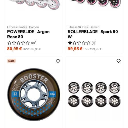
Fitness Skates · Damen
Fitness Skates · Damen
POWERSLIDE · Argon
ROLLERBLADE · Spark 90
Rose 80
W
1
1
(0)
(1)
80,95 €
99,95 €
UVP 189,95 €
UVP 199,95 €
Sale