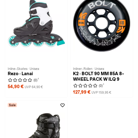
Inline-Skates · Unisex
Inliner-Rollen · Unisex
Rezo · Lanai
K2 · BOLT 90 MM 85A 8-
WHEEL PACK W ILQ 9
1
(0)
1
(0)
54,90 €
UVP 64,90 €
127,99 €
UVP 159,95 €
Sale