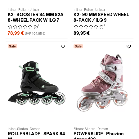
Inliner-Rollen · Unisex
Inliner-Rollen · Unisex
K2 · BOOSTER 84 MM 82A
K2 · 90 MM SPEED WHEEL
8-WHEEL PACK W ILQ 7
8-PACK / ILQ 9
1
1
(0)
(0)
78,99 €
89,95 €
UVP 104,95 €
Sale
Sale
Inline-Skates · Damen
Fitness Skates · Damen
ROLLERBLADE · SPARK 84
POWERSLIDE · Phuzion