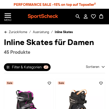
S
PERFORMANCE SALE -15% on top auf Topseller²
p
r
n
S
MENÜ
g
p
e
o
z
Zurück
Home
Ausrüstung
Inline Skates
r
u
t
Inline Skates für Damen
m
S
H
c
a
h
45 Produkte
u
e
p
c
t
k
Filter & Kategorien
Sortieren
+1
n
h
a
Sale
Sale
t