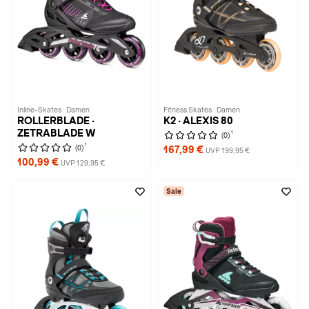
Inline-Skates · Damen
Fitness Skates · Damen
ROLLERBLADE ·
K2 · ALEXIS 80
ZETRABLADE W
1
(0)
1
(0)
167,99 €
UVP 199,95 €
100,99 €
UVP 129,95 €
Sale