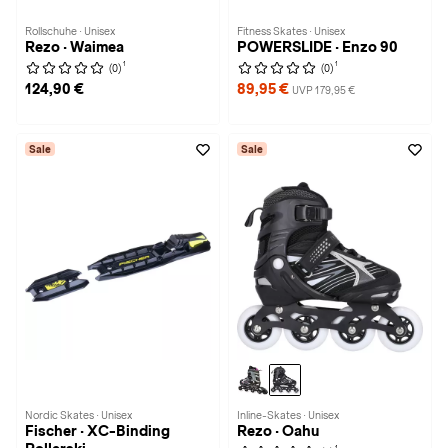
Rollschuhe · Unisex
Fitness Skates · Unisex
Rezo · Waimea
POWERSLIDE · Enzo 90
1
1
(0)
(0)
124,90 €
89,95 €
UVP 179,95 €
Sale
Sale
Nordic Skates · Unisex
Inline-Skates · Unisex
Fischer · XC-Binding
Rezo · Oahu
1