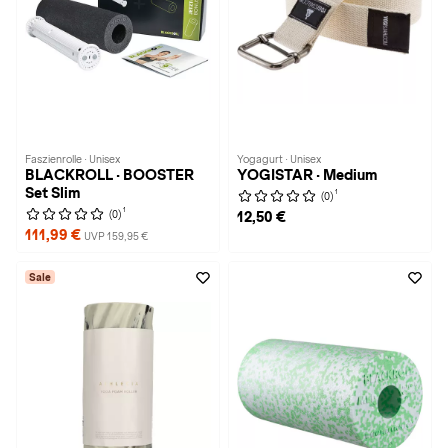
Faszienrolle · Unisex
Yogagurt · Unisex
BLACKROLL · BOOSTER
YOGISTAR · Medium
Set Slim
1
(0)
1
(0)
12,50 €
111,99 €
UVP 159,95 €
Sale