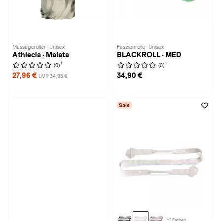
Massageroller · Unisex
Faszienrolle · Unisex
Athlecia · Malata
BLACKROLL · MED
1
1
(0)
(0)
27,96 €
34,90 €
UVP 34,95 €
Sale
+2 Farben