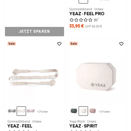
Gymnastikband · Unisex
YEAZ · FEEL PRO
1
(0)
33,95 €
UVP 49,00 €
JETZT SPAREN
Sale
Sale
+2 Farben
+2 Farben
Gymnastikband · Unisex
Yoga Block · Unisex
YEAZ · FEEL
YEAZ · SPIRIT
1
1