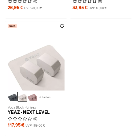
(0)
(0)
26,95 €
33,95 €
UVP 39,00 €
UVP 49,00 €
Sale
+2 Farben
Yoga Block · Unisex
YEAZ · NEXT LEVEL
1
(0)
117,95 €
UVP 169,00 €