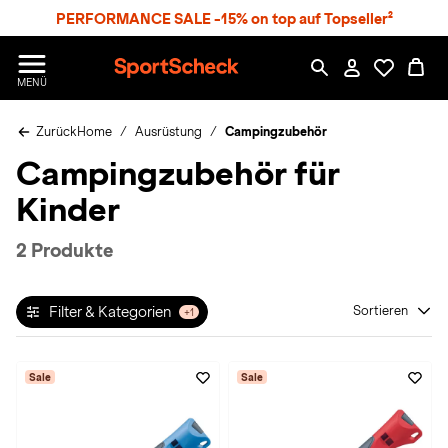
S
PERFORMANCE SALE -15% on top auf Topseller²
p
r
n
S
MENÜ
g
p
e
o
z
Zurück
Home
Ausrüstung
Campingzubehör
r
u
t
Campingzubehör für
m
S
H
c
Kinder
a
h
u
e
p
c
2 Produkte
t
k
n
h
Filter & Kategorien
Sortieren
+1
a
t
Sale
Sale