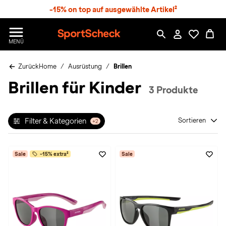
S
-15% on top auf ausgewählte Artikel²
p
r
n
S
MENÜ
g
p
e
o
z
Zurück
Home
Ausrüstung
Brillen
r
u
t
Brillen für Kinder
m
S
3 Produkte
H
c
a
h
u
e
p
Filter & Kategorien
Sortieren
+2
c
t
k
n
Sale
-15% extra²
Sale
h
a
t