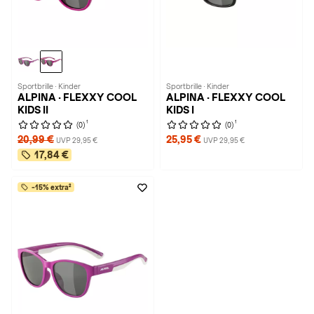
Sportbrille · Kinder
Sportbrille · Kinder
ALPINA · FLEXXY COOL
ALPINA · FLEXXY COOL
KIDS II
KIDS I
1
1
(0)
(0)
20,99 €
25,95 €
UVP 29,95 €
UVP 29,95 €
17,84 €
-15% extra²