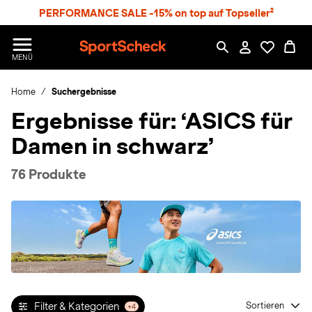
S
PERFORMANCE SALE -15% on top auf Topseller²
p
r
n
S
MENÜ
g
p
e
o
z
Home
Suchergebnisse
r
u
t
Ergebnisse für:
‘ASICS für
m
S
H
c
Damen in schwarz’
a
h
u
e
p
c
76 Produkte
t
k
n
h
a
t
Filter & Kategorien
Sortieren
+4