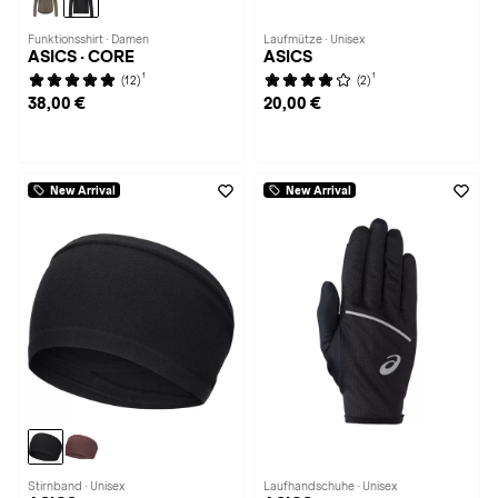
Funktionsshirt · Damen
Laufmütze · Unisex
ASICS · CORE
ASICS
1
1
(12)
(2)
38,00 €
20,00 €
New Arrival
New Arrival
Stirnband · Unisex
Laufhandschuhe · Unisex