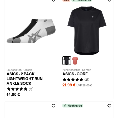
Laufsocken · Unisex
Funktionsshirt · Damen
ASICS · 2 PACK
ASICS · CORE
LIGHTWEIGHT RUN
1
(27)
ANKLE SOCK
21,99 €
UVP 28,00 €
1
(2)
14,00 €
Nachhaltig