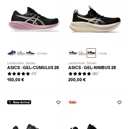
+2 Farben
+1 Farbe
Laufschuhe · Damen
Laufschuhe · Damen
ASICS · GEL-CUMULUS 28
ASICS · GEL-NIMBUS 28
1
1
(17)
(32)
150,00 €
200,00 €
New Arrival
Sale