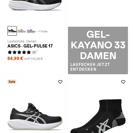
GEL-
+1 Farbe
Laufschuhe · Damen
KAYANO 33
ASICS · GEL-PULSE 17
1
DAMEN
(5)
84,99 €
UVP 110,00 €
LAUFSCHUH JETZT
ENTDECKEN
Sale