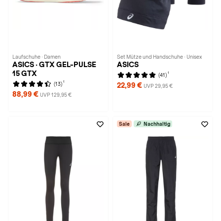
Laufschuhe · Damen
Set Mütze und Handschuhe · Unisex
ASICS · GTX GEL-PULSE
ASICS
15 GTX
1
(41)
1
(13)
22,99 €
UVP 29,95 €
88,99 €
UVP 129,95 €
Sale
Nachhaltig