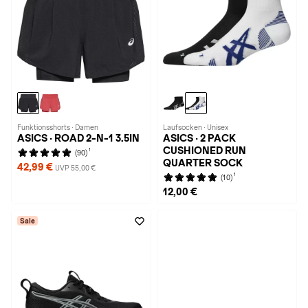
Funktionsshorts · Damen
Laufsocken · Unisex
ASICS · ROAD 2-N-1 3.5IN
ASICS · 2 PACK
CUSHIONED RUN
1
(90)
QUARTER SOCK
42,99 €
UVP 55,00 €
1
(10)
12,00 €
Sale