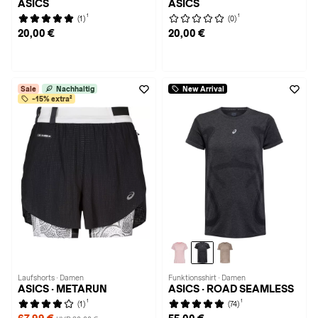
ASICS
ASICS
1
1
(1)
(0)
20,00 €
20,00 €
Sale
Nachhaltig
New Arrival
-15% extra²
Laufshorts · Damen
Funktionsshirt · Damen
ASICS · METARUN
ASICS · ROAD SEAMLESS
1
1
(1)
(74)