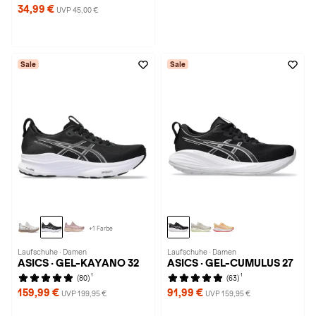
34,99 €
UVP 45,00 €
Sale
Sale
+1 Farbe
Laufschuhe · Damen
Laufschuhe · Damen
ASICS · GEL-KAYANO 32
ASICS · GEL-CUMULUS 27
1
1
(80)
(63)
159,99 €
91,99 €
UVP 199,95 €
UVP 159,95 €