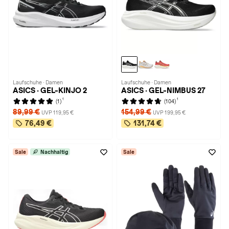
Laufschuhe · Damen
Laufschuhe · Damen
ASICS · GEL-KINJO 2
ASICS · GEL-NIMBUS 27
1
1
(1)
(104)
89,99 €
154,99 €
UVP 119,95 €
UVP 199,95 €
76,49 €
131,74 €
Sale
Nachhaltig
Sale