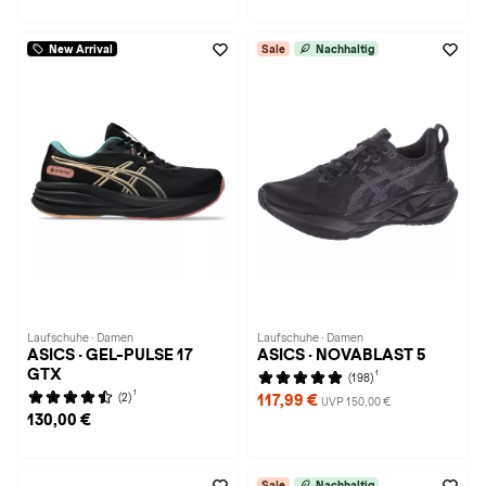
New Arrival
Sale
Nachhaltig
Laufschuhe · Damen
Laufschuhe · Damen
ASICS · GEL-PULSE 17
ASICS · NOVABLAST 5
GTX
1
(198)
1
(2)
117,99 €
UVP 150,00 €
130,00 €
Sale
Nachhaltig