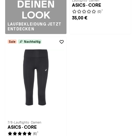
DEINEN
Lauftights · Damen
ASICS · CORE
1
LOOK
(0)
35,00 €
LAUFBEKLEIDUNG JETZT
ENTDECKEN
Sale
Nachhaltig
7/8-Lauftights · Damen
ASICS · CORE
1
(6)