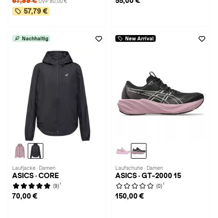
67,99 €
55,00 €
UVP 80,00 €
57,79 €
Nachhaltig
New Arrival
Laufjacke · Damen
Laufschuhe · Damen
ASICS · CORE
ASICS · GT-2000 15
1
1
(9)
(0)
70,00 €
150,00 €