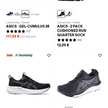
+2 Farben
Laufschuhe · Damen
Laufsocken · Unisex
ASICS · GEL-CUMULUS 28
ASICS · 2 PACK
CUSHIONED RUN
1
(17)
QUARTER SOCK
117,99 €
UVP 160,00 €
1
(10)
12,00 €
Sale
Nachhaltig