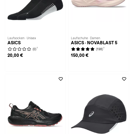
Laufsocken · Unisex
Laufschuhe · Damen
ASICS
ASICS · NOVABLAST 5
1
1
(0)
(198)
20,00 €
150,00 €