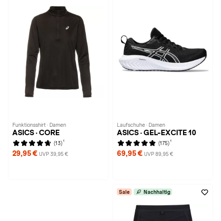
Funktionsshirt · Damen
Laufschuhe · Damen
ASICS · CORE
ASICS · GEL-EXCITE 10
1
1
(13)
(175)
29,95 €
69,95 €
UVP 39,95 €
UVP 89,95 €
Sale
Nachhaltig