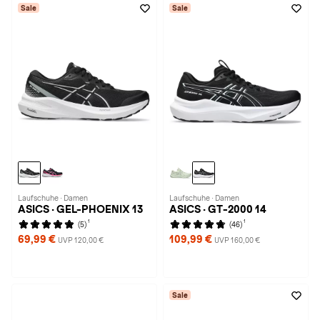
Sale
Sale
Laufschuhe · Damen
Laufschuhe · Damen
ASICS · GEL-PHOENIX 13
ASICS · GT-2000 14
1
1
(5)
(46)
69,99 €
109,99 €
UVP 120,00 €
UVP 160,00 €
Sale