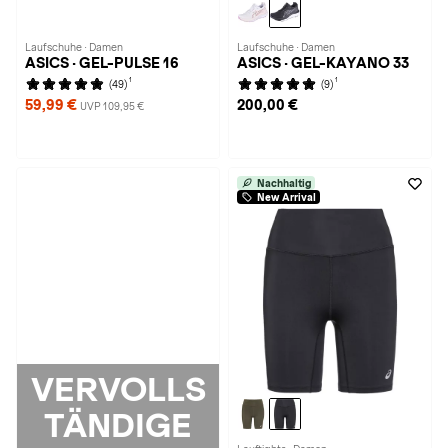
Laufschuhe · Damen
Laufschuhe · Damen
ASICS · GEL-PULSE 16
ASICS · GEL-KAYANO 33
1
1
(49)
(9)
59,99 €
200,00 €
UVP 109,95 €
Nachhaltig
New Arrival
VERVOLLS
TÄNDIGE