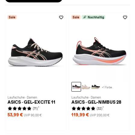
Sale
Sale
Nachhaltig
+1 Farbe
Laufschuhe · Damen
Laufschuhe · Damen
ASICS · GEL-EXCITE 11
ASICS · GEL-NIMBUS 28
1
1
(71)
(32)
53,99 €
119,99 €
UVP 90,00 €
UVP 200,00 €