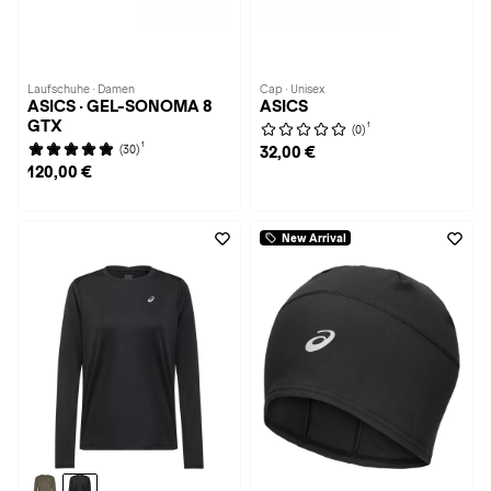
Laufschuhe · Damen
Cap · Unisex
ASICS · GEL-SONOMA 8
ASICS
GTX
1
(0)
1
(30)
32,00 €
120,00 €
New Arrival