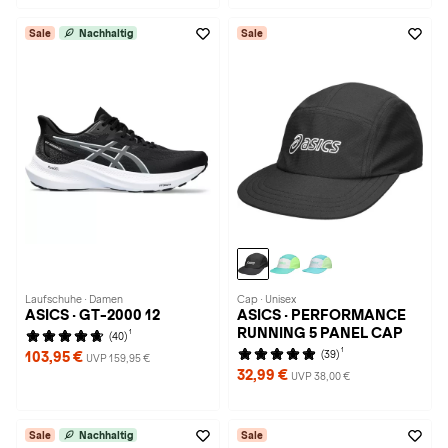
Sale
Nachhaltig
Sale
Laufschuhe · Damen
Cap · Unisex
ASICS · GT-2000 12
ASICS · PERFORMANCE
RUNNING 5 PANEL CAP
1
(40)
1
(39)
103,95 €
UVP 159,95 €
32,99 €
UVP 38,00 €
Sale
Nachhaltig
Sale