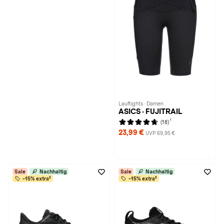
Lauftights · Damen
ASICS · FUJITRAIL
1
(18)
23,99 €
UVP 69,95 €
Sale
Nachhaltig
Sale
Nachhaltig
-15% extra²
-15% extra²