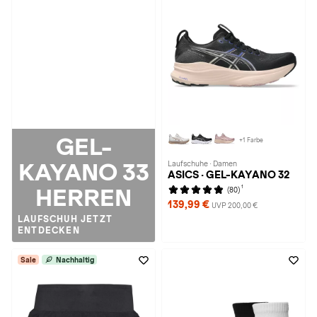
GEL-
+1 Farbe
KAYANO 33
Laufschuhe · Damen
ASICS · GEL-KAYANO 32
1
HERREN
(80)
139,99 €
UVP 200,00 €
LAUFSCHUH JETZT
ENTDECKEN
Sale
Nachhaltig