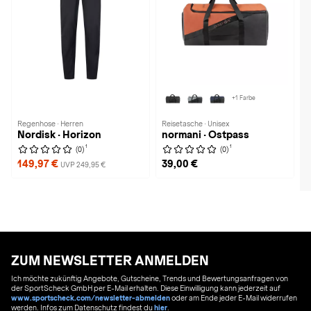
+1 Farbe
Regenhose · Herren
Reisetasche · Unisex
Nordisk · Horizon
normani · Ostpass
1
1
(0)
(0)
149,97 €
39,00 €
UVP 249,95 €
ZUM NEWSLETTER ANMELDEN
Ich möchte zukünftig Angebote, Gutscheine, Trends und Bewertungsanfragen von
der SportScheck GmbH per E-Mail erhalten. Diese Einwilligung kann jederzeit auf
www.sportscheck.com/newsletter-abmelden
oder am Ende jeder E-Mail widerrufen
werden. Infos zum Datenschutz findest du
hier
.