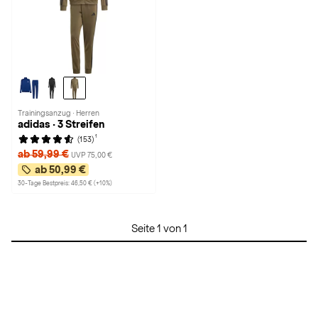
Trainingsanzug · Herren
adidas · 3 Streifen
1
(153)
ab 59,99 €
UVP 75,00 €
ab 50,99 €
30-Tage Bestpreis: 46,50 € (+10%)
Seite 1 von 1