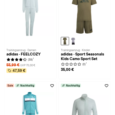
Trainingsanzug · Damen
Trainingsanzug · Kinder
adidas · FEELCOZY
adidas · Sport Seasonals
Kids Camo Sport Set
1
(39)
1
(0)
55,99 €
UVP 70,00 €
35,00 €
47,59 €
Sale
Nachhaltig
Nachhaltig