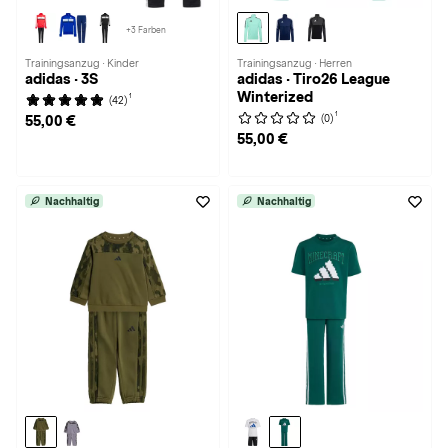
+3 Farben
Trainingsanzug · Kinder
Trainingsanzug · Herren
adidas · 3S
adidas · Tiro26 League
Winterized
1
(42)
1
(0)
55,00 €
55,00 €
Nachhaltig
Nachhaltig