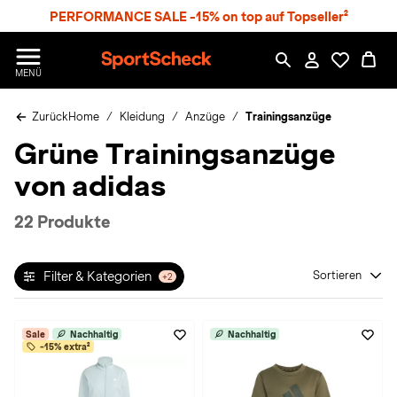
S
PERFORMANCE SALE -15% on top auf Topseller²
p
r
n
S
MENÜ
g
p
e
o
z
Zurück
Home
Kleidung
Anzüge
Trainingsanzüge
r
u
t
Grüne Trainingsanzüge
m
S
H
c
von adidas
a
h
u
e
p
c
22 Produkte
t
k
n
h
Filter & Kategorien
Sortieren
+2
a
t
Sale
Nachhaltig
Nachhaltig
-15% extra²