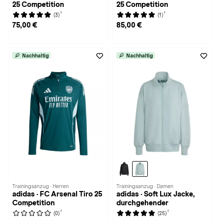
25 Competition
25 Competition
1
1
(3)
(1)
75,00 €
85,00 €
Nachhaltig
Nachhaltig
Trainingsanzug · Herren
Trainingsanzug · Damen
adidas · FC Arsenal Tiro 25
adidas · Soft Lux Jacke,
Competition
durchgehender
1
1
(0)
(25)