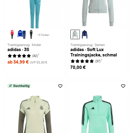
+3 Farben
Trainingsanzug · Kinder
Trainingsanzug · Damen
adidas · 3S
adidas · Soft Lux
Trainingsjacke, schmal
1
(42)
1
(37)
ab 34,99 €
UVP 55,00 €
70,00 €
Nachhaltig