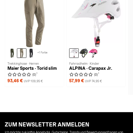
+1 Farbe
Trekkinghose · Herren
Fahrradhelm · Kinder
Maier Sports · Torid slim
ALPINA · Carapax Jr.
1
1
(0)
(0)
93,46 €
57,99 €
UVP 109,95 €
UVP 74,95 €
ZUM NEWSLETTER ANMELDEN
Ich möchte zukünftig Angebote, Gutscheine, Trends und Bewertungsanfragen von