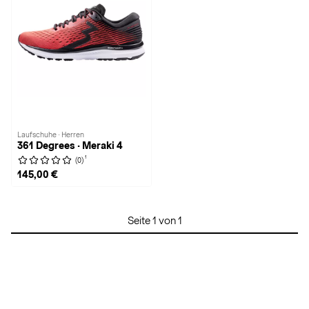
Laufschuhe · Herren
361 Degrees · Meraki 4
1
(0)
145,00 €
Seite 1 von 1