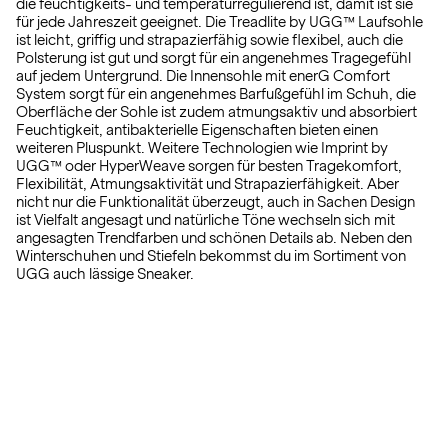
die feuchtigkeits- und temperaturregulierend ist, damit ist sie
für jede Jahreszeit geeignet. Die Treadlite by UGG™ Laufsohle
ist leicht, griffig und strapazierfähig sowie flexibel, auch die
Polsterung ist gut und sorgt für ein angenehmes Tragegefühl
auf jedem Untergrund. Die Innensohle mit enerG Comfort
System sorgt für ein angenehmes Barfußgefühl im Schuh, die
Oberfläche der Sohle ist zudem atmungsaktiv und absorbiert
Feuchtigkeit, antibakterielle Eigenschaften bieten einen
weiteren Pluspunkt. Weitere Technologien wie Imprint by
UGG™ oder HyperWeave sorgen für besten Tragekomfort,
Flexibilität, Atmungsaktivität und Strapazierfähigkeit. Aber
nicht nur die Funktionalität überzeugt, auch in Sachen Design
ist Vielfalt angesagt und natürliche Töne wechseln sich mit
angesagten Trendfarben und schönen Details ab. Neben den
Winterschuhen und Stiefeln bekommst du im Sortiment von
UGG auch lässige Sneaker.