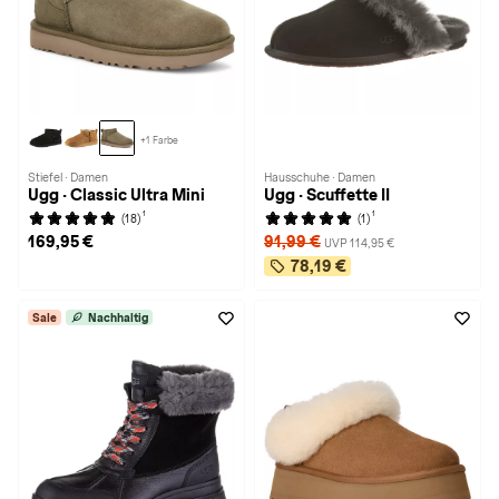
+1 Farbe
Stiefel · Damen
Hausschuhe · Damen
Ugg · Classic Ultra Mini
Ugg · Scuffette II
1
1
(18)
(1)
169,95 €
91,99 €
UVP 114,95 €
78,19 €
Sale
Nachhaltig