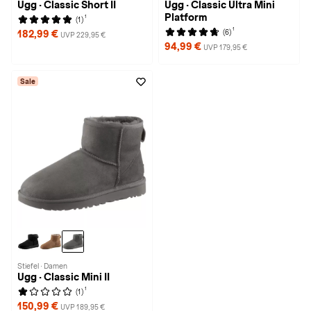
Ugg · Classic Short II
Ugg · Classic Ultra Mini
Platform
1
(1)
1
(6)
182,99 €
UVP 229,95 €
94,99 €
UVP 179,95 €
Sale
Stiefel · Damen
Ugg · Classic Mini II
1
(1)
150,99 €
UVP 189,95 €