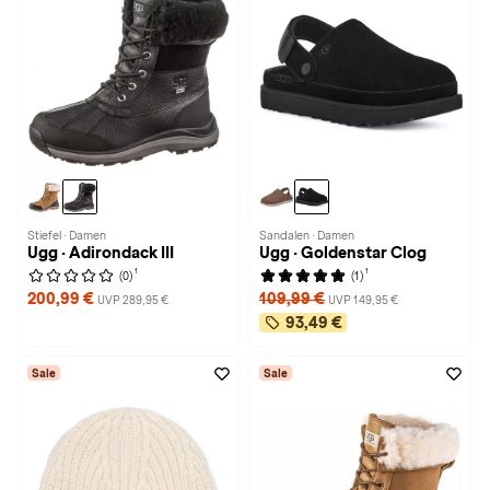
Stiefel · Damen
Sandalen · Damen
Ugg · Adirondack III
Ugg · Goldenstar Clog
1
1
(0)
(1)
200,99 €
109,99 €
UVP 289,95 €
UVP 149,95 €
93,49 €
Sale
Sale