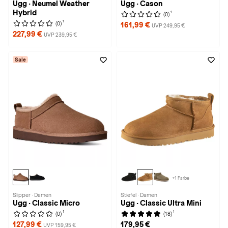
Ugg · Neumel Weather
Ugg · Cason
Hybrid
1
(0)
1
(0)
161,99 €
UVP 249,95 €
227,99 €
UVP 239,95 €
Sale
+1 Farbe
Slipper · Damen
Stiefel · Damen
Ugg · Classic Micro
Ugg · Classic Ultra Mini
1
1
(0)
(18)
127,99 €
179,95 €
UVP 159,95 €