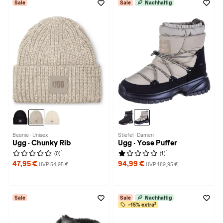
Sale
Sale
Nachhaltig
Beanie · Unisex
Stiefel · Damen
Ugg · Chunky Rib
Ugg · Yose Puffer
1
1
(0)
(1)
47,95 €
94,99 €
UVP 54,95 €
UVP 189,95 €
Sale
Sale
Nachhaltig
-15% extra²