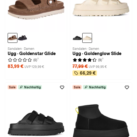
Sandalen · Damen
Sandalen · Damen
Ugg · Goldenstar Glide
Ugg · Goldenglow Slide
1
1
(0)
(9)
83,99 €
77,99 €
UVP 129,99 €
UVP 99,95 €
66,29 €
Sale
Nachhaltig
Sale
Nachhaltig