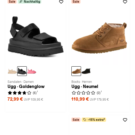
Sale
Nachhaltig
Sale
Sandalen · Damen
Boots · Herren
Ugg · Goldenglow
Ugg · Neumel
1
1
(6)
(0)
72,99 €
110,99 €
UVP 109,95 €
UVP 179,95 €
Sale
-15% extra²