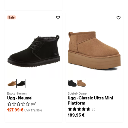
Sale
Boots · Herren
Stiefel · Damen
Ugg · Neumel
Ugg · Classic Ultra Mini
Platform
1
(0)
1
(6)
127,99 €
UVP 179,95 €
189,95 €