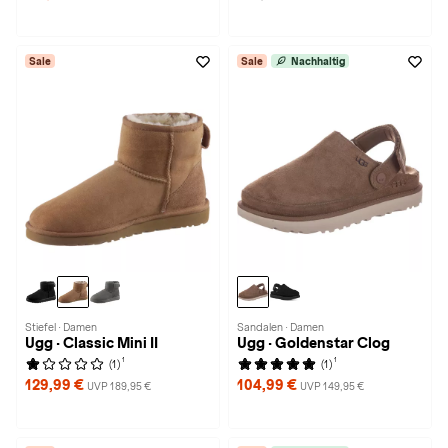
Sale
Sale
Nachhaltig
Stiefel · Damen
Sandalen · Damen
Ugg · Classic Mini II
Ugg · Goldenstar Clog
1
1
(1)
(1)
129,99 €
104,99 €
UVP 189,95 €
UVP 149,95 €