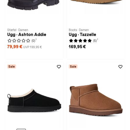
Stiefel · Damen
Boots · Damen
Ugg · Ashton Addie
Ugg · Tazzelle
1
1
(0)
(5)
79,99 €
169,95 €
UVP 199,95 €
Sale
Sale