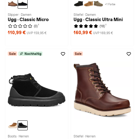
+1 Farbe
Slipper · Damen
Stiefel · Damen
Ugg · Classic Micro
Ugg · Classic Ultra Mini
1
1
(0)
(18)
110,99 €
160,99 €
UVP 159,95 €
UVP 169,95 €
Sale
Nachhaltig
Sale
Boots · Herren
Stiefel · Herren