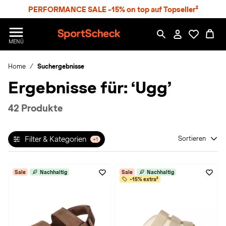
S
PERFORMANCE SALE -15% on top auf Topseller²
p
r
n
S
MENÜ
g
p
e
o
z
Home
Suchergebnisse
r
u
t
Ergebnisse für:
‘Ugg’
m
S
H
c
a
h
42 Produkte
u
e
p
c
t
k
Filter & Kategorien
Sortieren
+1
n
h
a
Sale
Nachhaltig
Sale
Nachhaltig
-15% extra²
t