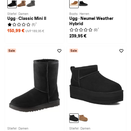
Stiefel · Damen
Boots · Herren
Ugg · Classic Mini II
Ugg · Neumel Weather
Hybrid
1
(1)
1
(0)
150,99 €
UVP 189,95 €
239,95 €
Sale
Sale
Stiefel · Damen
Stiefel · Damen