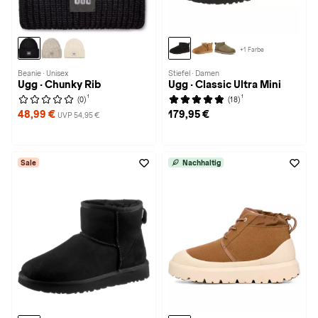
+1 Farbe
Beanie · Unisex
Stiefel · Damen
Ugg · Chunky Rib
Ugg · Classic Ultra Mini
1
1
(0)
(18)
48,99 €
179,95 €
UVP 54,95 €
Sale
Nachhaltig