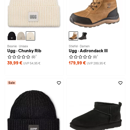
Beanie · Unisex
Stiefel · Damen
Ugg · Chunky Rib
Ugg · Adirondack III
1
1
(0)
(0)
39,99 €
179,99 €
UVP 54,95 €
UVP 289,95 €
Sale