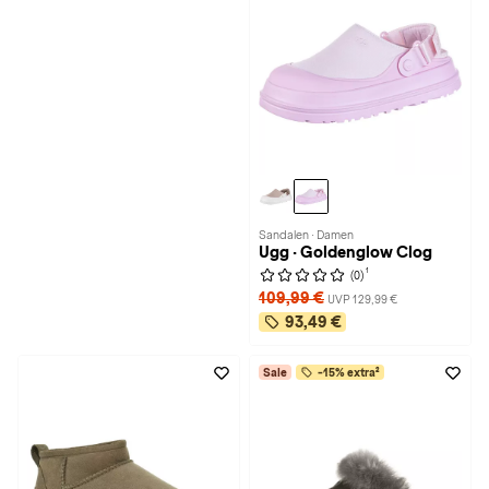
Sandalen · Damen
Ugg · Goldenglow Clog
1
(0)
109,99 €
UVP 129,99 €
93,49 €
Sale
-15% extra²