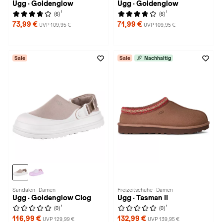
Ugg · Goldenglow
Ugg · Goldenglow
1
1
(6)
(6)
73,99 €
71,99 €
UVP 109,95 €
UVP 109,95 €
Sale
Sale
Nachhaltig
Sandalen · Damen
Freizeitschuhe · Damen
Ugg · Goldenglow Clog
Ugg · Tasman II
1
1
(0)
(0)
116,99 €
132,99 €
UVP 129,99 €
UVP 139,95 €