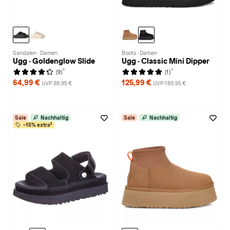
Sandalen · Damen
Boots · Damen
Ugg · Goldenglow Slide
Ugg · Classic Mini Dipper
1
1
(9)
(1)
64,99 €
125,99 €
UVP 99,95 €
UVP 189,95 €
Sale
Nachhaltig
Sale
Nachhaltig
-15% extra²