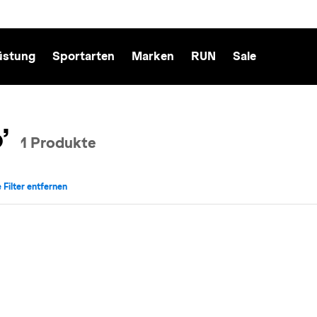
üstung
Sportarten
Marken
RUN
Sale
’
1 Produkte
e Filter entfernen
t: Laufen entfernen
iv für Marke: Suunto entfernen