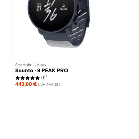
Sportuhr · Unisex
Suunto · 9 PEAK PRO​
1
(1)
449,00 €
UVP 499,00 €