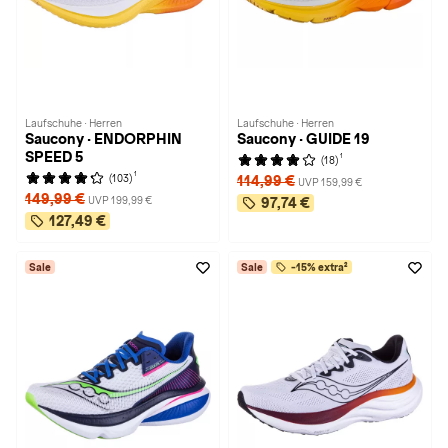
Laufschuhe · Herren
Laufschuhe · Herren
Saucony · ENDORPHIN
Saucony · GUIDE 19
SPEED 5
1
(18)
1
(103)
114,99 €
UVP 159,99 €
149,99 €
UVP 199,99 €
97,74 €
127,49 €
Sale
Sale
-15% extra²