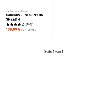
Laufschuhe · Herren
Saucony · ENDORPHIN
SPEED 4
1
(206)
169,99 €
UVP 199,95 €
Seite 1 von 1