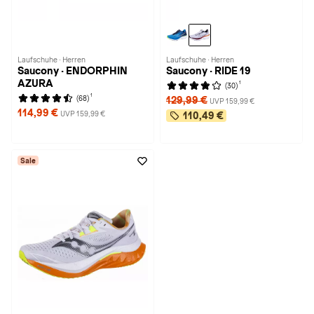
Laufschuhe · Herren
Laufschuhe · Herren
Saucony · ENDORPHIN
Saucony · RIDE 19
AZURA
1
(30)
1
(68)
129,99 €
UVP 159,99 €
114,99 €
UVP 159,99 €
110,49 €
Sale