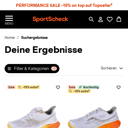
S
PERFORMANCE SALE -15% on top auf Topseller²
p
r
n
S
MENÜ
g
p
e
o
z
Home
Suchergebnisse
r
u
t
Deine Ergebnisse
m
S
H
c
a
h
u
e
p
Filter & Kategorien
Sortieren
+3
c
t
k
n
Sale
-15% extra²
Sale
Nachhaltig
h
-15% extra²
a
t