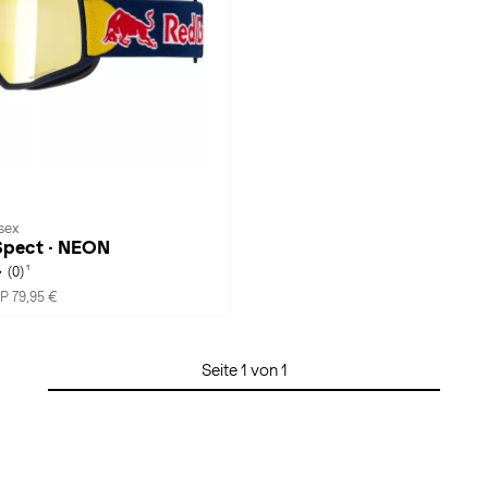
isex
Spect · NEON
1
(0)
P 79,95 €
Seite 1 von 1