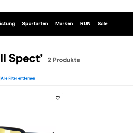
üstung
Sportarten
Marken
RUN
Sale
ll Spect’
2 Produkte
Alle Filter entfernen
Ski entfernen
iv für Marke: Red Bull Spect entfernen