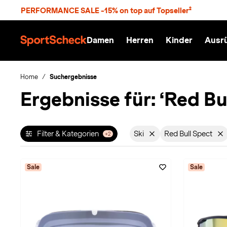
S
PERFORMANCE SALE -15% on top auf Topseller²
p
r
n
Damen
Herren
Kinder
Ausr
g
S
e
p
z
o
u
r
Home
Suchergebnisse
m
t
Ergebnisse für:
‘Red Bu
H
S
a
c
u
h
p
e
t
c
Filter & Kategorien
Ski
Red Bull Spect
+2
Filter aktiv für Sportart: 
Filter akt
k
n
h
a
Sale
Sale
t