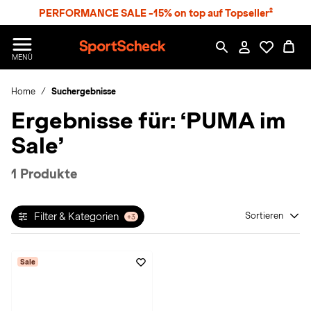
S
PERFORMANCE SALE -15% on top auf Topseller²
p
r
n
S
MENÜ
g
p
e
o
z
Home
Suchergebnisse
r
u
t
Ergebnisse für:
‘PUMA im
m
S
H
c
Sale’
a
h
u
e
p
c
1 Produkte
t
k
n
h
Filter & Kategorien
Sortieren
+3
a
t
Sale