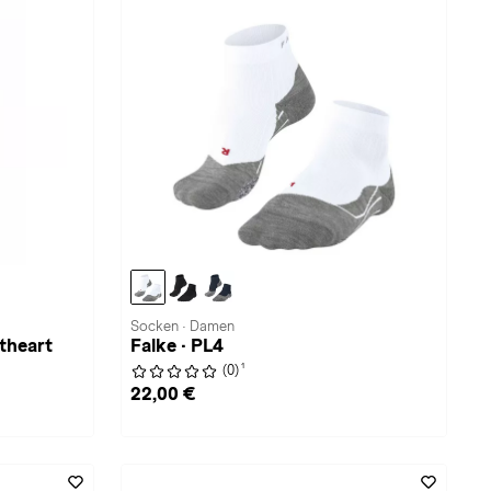
Socken · Damen
heart
Falke · PL4
1
(0)
22,00 €