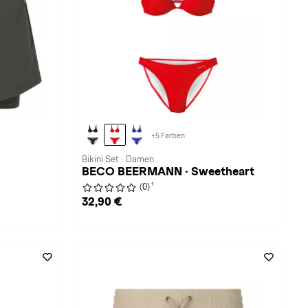
+5 Farben
Bikini Set · Damen
BECO BEERMANN · Sweetheart
1
(0)
32,90 €