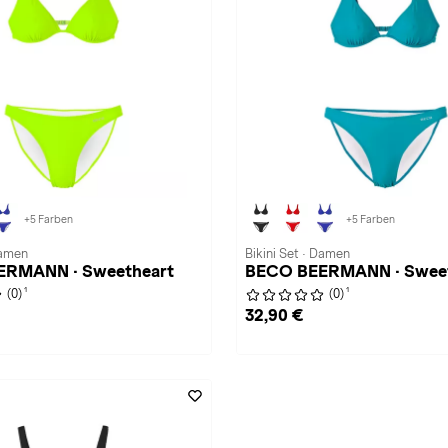
+5 Farben
+5 Farben
Damen
Bikini Set · Damen
ERMANN · Sweetheart
BECO BEERMANN · Sweet
1
1
(0)
(0)
32,90 €