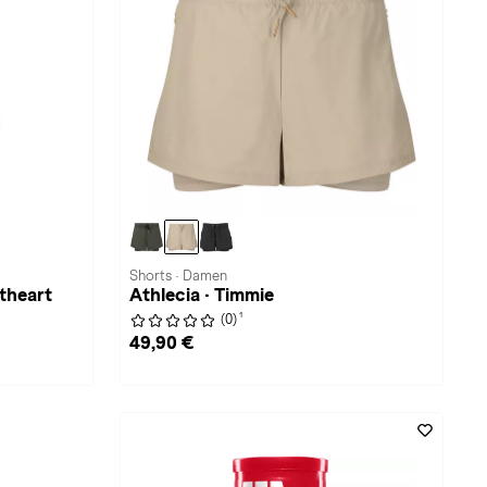
Shorts · Damen
heart
Athlecia · Timmie
1
(0)
49,90 €