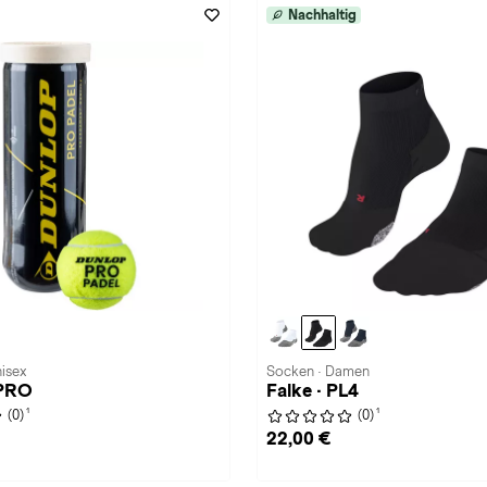
Nachhaltig
nisex
Socken · Damen
 PRO
Falke · PL4
1
1
(0)
(0)
22,00 €