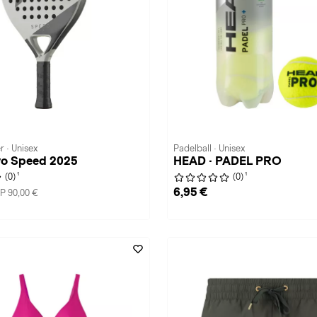
 · Unisex
Padelball · Unisex
vo Speed 2025
HEAD · PADEL PRO
1
1
(0)
(0)
6,95 €
P 90,00 €