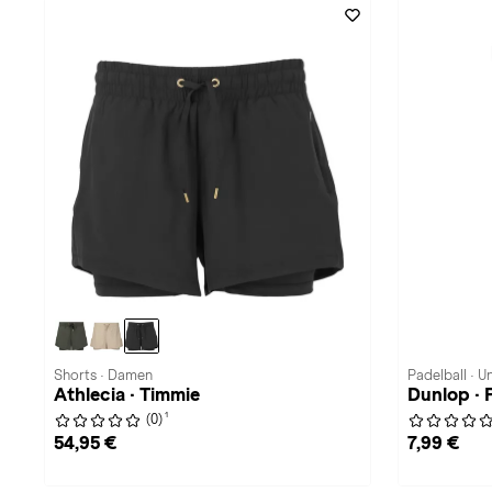
Shorts · Damen
Padelball · U
Athlecia · Timmie
Dunlop ·
1
(0)
54,95 €
7,99 €