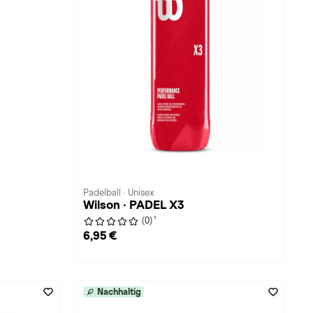
Padelball · Unisex
Wilson · PADEL X3
1
(0)
6,95 €
Nachhaltig