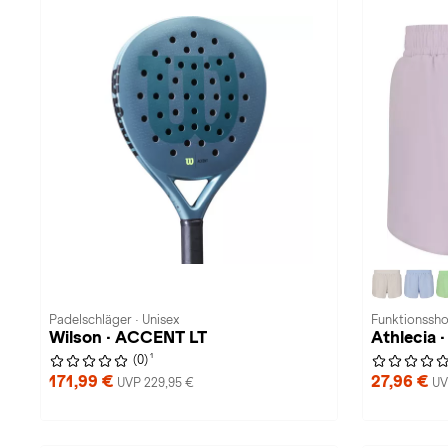
Padelschläger · Unisex
Funktionssho
Wilson · ACCENT LT
Athlecia ·
1
(0)
171,99 €
27,96 €
UVP 229,95 €
UV