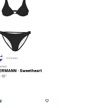
+5 Farben
Damen
ERMANN · Sweetheart
1
(0)
g