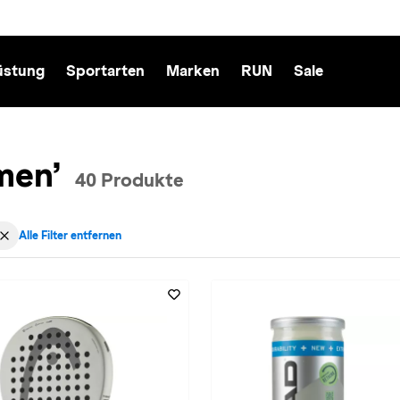
üstung
Sportarten
Marken
RUN
Sale
men’
40 Produkte
Alle Filter entfernen
echt: Damen entfernen
aktiv für Sportart: Padel-Tennis entfernen