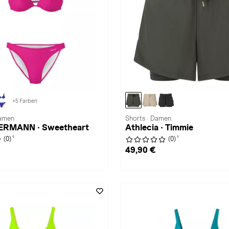
+5 Farben
Damen
Shorts · Damen
ERMANN · Sweetheart
Athlecia · Timmie
1
1
(0)
(0)
49,90 €