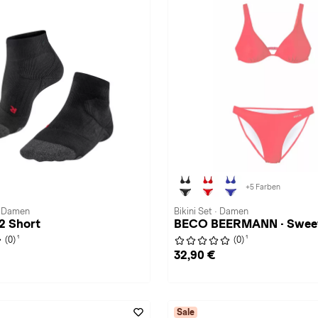
+5 Farben
· Damen
Bikini Set · Damen
L2 Short
BECO BEERMANN · Sweet
1
1
(0)
(0)
32,90 €
Sale