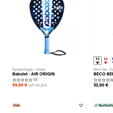
Padelschläger · Unisex
Bikini Set · 
Babolat · AIR ORIGIN
BECO BE
1
(0)
99,99 €
32,90 €
UVP 120,00 €
Sale
Nachhalti