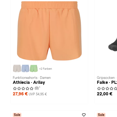
+2 Farben
Funktionsshorts · Damen
Gripsocken 
Athlecia · Arilay
Falke · P
1
(0)
27,96 €
22,00 €
UVP 34,95 €
Sale
Sale