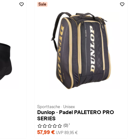
Sale
Sporttasche · Unisex
Dunlop · Padel PALETERO PRO
SERIES
1
(0)
57,99 €
UVP 89,95 €