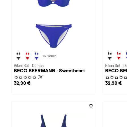
+5 Farben
Bikini Set · Damen
Bikini Set · 
BECO BEERMANN · Sweetheart
BECO BE
1
(0)
32,90 €
32,90 €