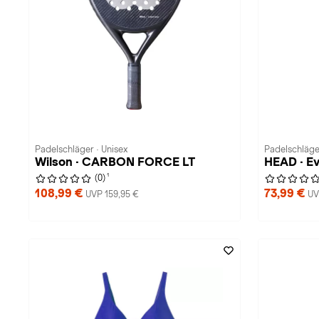
Padelschläger · Unisex
Padelschläger
Wilson · CARBON FORCE LT
HEAD · E
1
(0)
108,99 €
73,99 €
UVP 159,95 €
UV