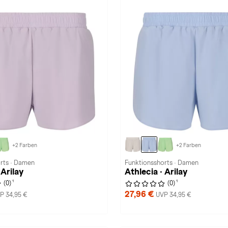
+2 Farben
+2 Farben
rts · Damen
Funktionsshorts · Damen
 Arilay
Athlecia · Arilay
1
1
(0)
(0)
27,96 €
P 34,95 €
UVP 34,95 €