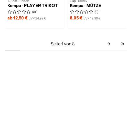
T-Shirt · Unisex
Cap · Unisex
Kempa · PLAYER TRIKOT
Kempa · MÜTZE
1
1
(0)
(0)
ab 12,50 €
8,05 €
UVP 24,99 €
UVP 19,99 €
Seite 1 von 8