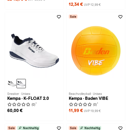
12,34 €
UVP 12,99 €
Sale
Sneaker · Unisex
Beachvolleyball · Unisex
Kempa · K-FLOAT 2.0
Kempa · Baden VIBE
1
1
(0)
(0)
60,00 €
11,99 €
UVP 19,99 €
Sale
Nachhaltig
Sale
Nachhaltig