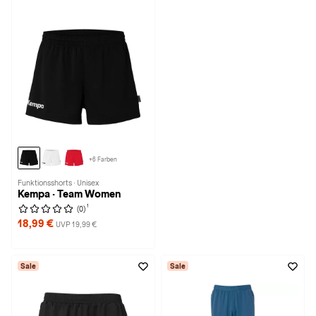
+6 Farben
Funktionsshorts · Unisex
Kempa · Team Women
1
(0)
18,99 €
UVP 19,99 €
Sale
Sale