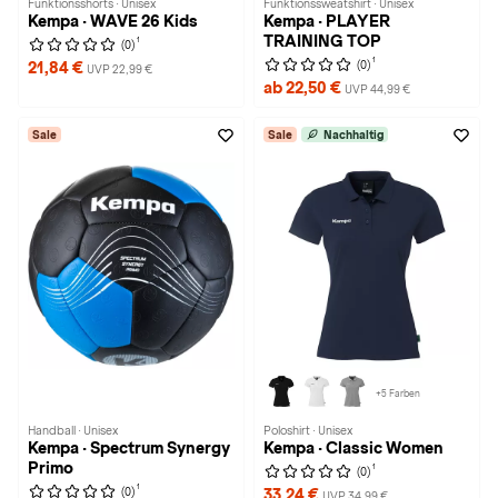
Funktionsshorts · Unisex
Funktionssweatshirt · Unisex
Kempa · WAVE 26 Kids
Kempa · PLAYER
TRAINING TOP
1
(0)
1
(0)
21,84 €
UVP 22,99 €
ab 22,50 €
UVP 44,99 €
Sale
Sale
Nachhaltig
+5 Farben
Handball · Unisex
Poloshirt · Unisex
Kempa · Spectrum Synergy
Kempa · Classic Women
Primo
1
(0)
1
(0)
33,24 €
UVP 34,99 €