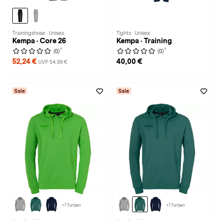
Trainingshose · Unisex
Tights · Unisex
Kempa · Core 26
Kempa · Training
1
1
(0)
(0)
52,24 €
40,00 €
UVP 54,99 €
Sale
Sale
+7 Farben
+7 Farben