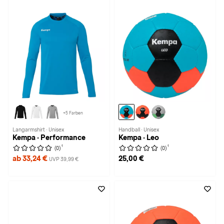
+5 Farben
Langarmshirt · Unisex
Handball · Unisex
Kempa · Performance
Kempa · Leo
1
1
(0)
(0)
ab 33,24 €
25,00 €
UVP 39,99 €