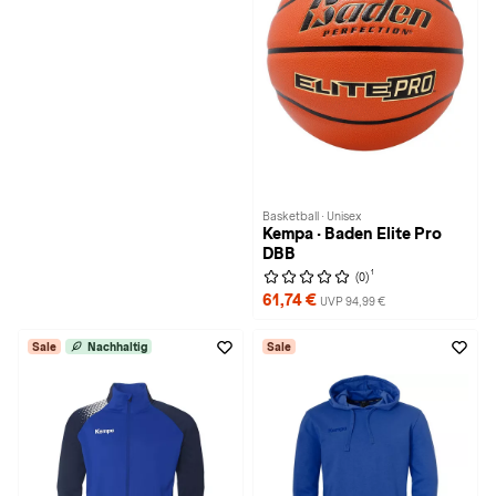
Basketball · Unisex
Kempa · Baden Elite Pro
DBB
1
(0)
61,74 €
UVP 94,99 €
Sale
Nachhaltig
Sale