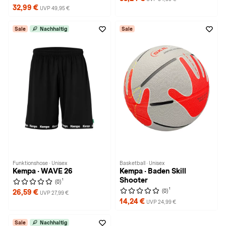
32,99 €
UVP 49,95 €
Sale
Nachhaltig
Sale
Funktionshose · Unisex
Basketball · Unisex
Kempa · WAVE 26
Kempa · Baden Skill
Shooter
1
(0)
1
(0)
26,59 €
UVP 27,99 €
14,24 €
UVP 24,99 €
Sale
Nachhaltig