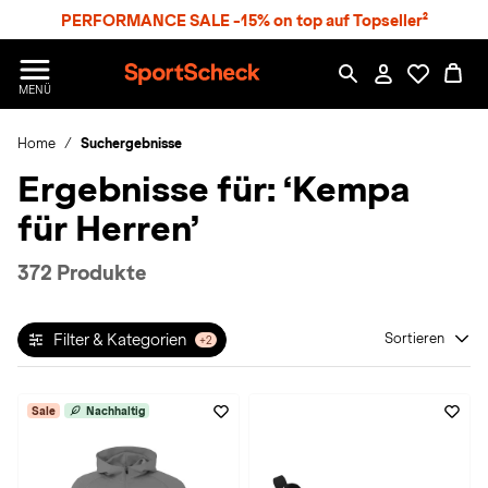
S
PERFORMANCE SALE -15% on top auf Topseller²
p
r
n
S
MENÜ
g
p
e
o
z
Home
Suchergebnisse
r
u
t
Ergebnisse für:
‘Kempa
m
S
H
c
für Herren’
a
h
u
e
p
c
372 Produkte
t
k
n
h
Filter & Kategorien
Sortieren
+2
a
t
Sale
Nachhaltig