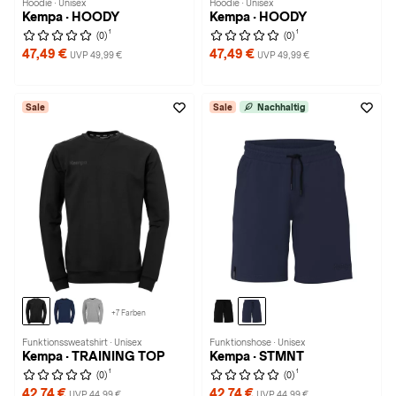
Hoodie · Unisex
Hoodie · Unisex
Kempa · HOODY
Kempa · HOODY
1
1
(0)
(0)
47,49 €
47,49 €
UVP 49,99 €
UVP 49,99 €
Sale
Sale
Nachhaltig
+7 Farben
Funktionssweatshirt · Unisex
Funktionshose · Unisex
Kempa · TRAINING TOP
Kempa · STMNT
1
1
(0)
(0)
42,74 €
42,74 €
UVP 44,99 €
UVP 44,99 €