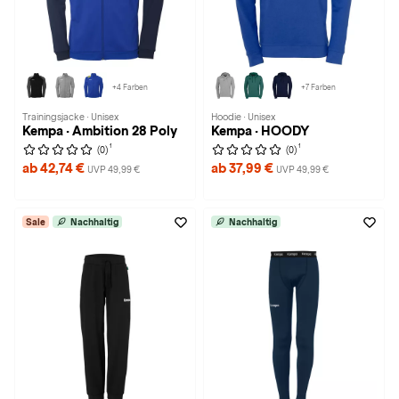
+4 Farben
+7 Farben
Trainingsjacke · Unisex
Hoodie · Unisex
Kempa · Ambition 28 Poly
Kempa · HOODY
1
1
(0)
(0)
ab 42,74 €
ab 37,99 €
UVP 49,99 €
UVP 49,99 €
Sale
Nachhaltig
Nachhaltig