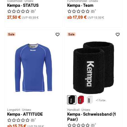
Sweathose · Unisex
Funktionshose · Unisex
Kempa · STATUS
Kempa · Team
1
1
(0)
(0)
27,50 €
ab 17,09 €
UVP 49,99 €
UVP 19,99 €
Sale
Sale
+1 Farbe
Longshirt · Unisex
Handball · Unisex
Kempa · ATTITUDE
Kempa · Schweissband (1
Paar)
1
(0)
1
(0)
ab 15,75 €
UVP 39,99 €