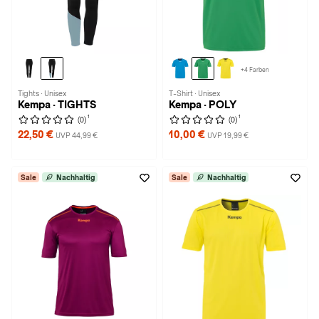
+4 Farben
Tights · Unisex
T-Shirt · Unisex
Kempa · TIGHTS
Kempa · POLY
1
1
(0)
(0)
22,50 €
10,00 €
UVP 44,99 €
UVP 19,99 €
Sale
Nachhaltig
Sale
Nachhaltig