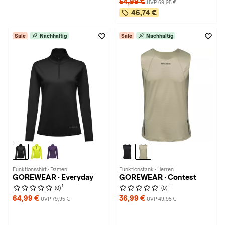
54,99 €
UVP 69,95 €
46,74 €
Sale
Nachhaltig
Sale
Nachhaltig
Funktionsshirt · Damen
Funktionstank · Herren
GOREWEAR · Everyday
GOREWEAR · Contest
1
1
(0)
(0)
64,99 €
36,99 €
UVP 79,95 €
UVP 49,95 €