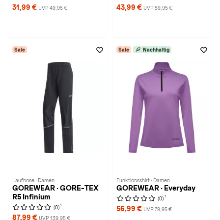
31,99 €
43,99 €
UVP 49,95 €
UVP 59,95 €
Sale
Sale
Nachhaltig
Laufhose · Damen
Funktionsshirt · Damen
GOREWEAR · GORE-TEX
GOREWEAR · Everyday
R5 Infinium
1
(0)
1
(0)
56,99 €
UVP 79,95 €
87,99 €
UVP 139,95 €