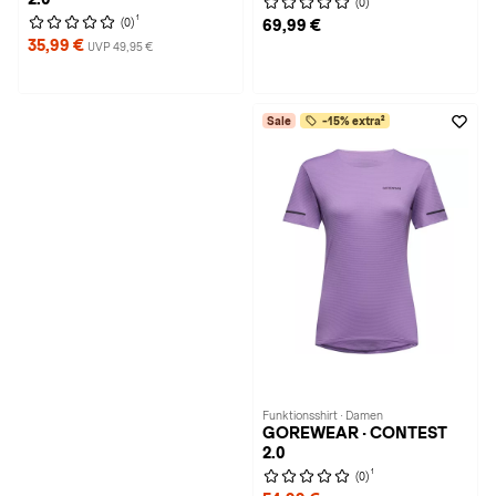
(0)
1
(0)
69,99 €
35,99 €
UVP 49,95 €
Sale
-15% extra²
Funktionsshirt · Damen
GOREWEAR · CONTEST
2.0
1
(0)