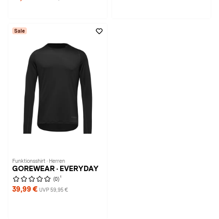
Sale
Funktionsshirt · Herren
GOREWEAR · EVERYDAY
1
(0)
39,99 €
UVP 59,95 €