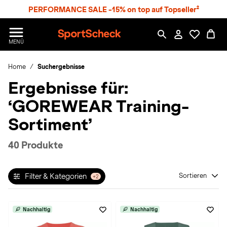
S
PERFORMANCE SALE -15% on top auf Topseller²
p
r
n
S
MENÜ
g
p
e
o
z
Home
Suchergebnisse
r
u
t
Ergebnisse für:
m
S
H
c
‘GOREWEAR Training-
a
h
u
e
Sortiment’
p
c
t
k
40 Produkte
n
h
a
Filter & Kategorien
Sortieren
+2
t
Nachhaltig
Nachhaltig