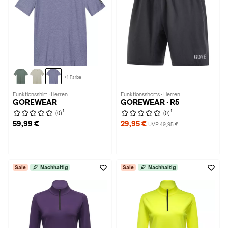
+1 Farbe
Funktionsshirt · Herren
Funktionsshorts · Herren
GOREWEAR
GOREWEAR · R5
1
1
(0)
(0)
59,99 €
29,95 €
UVP 49,95 €
Sale
Nachhaltig
Sale
Nachhaltig