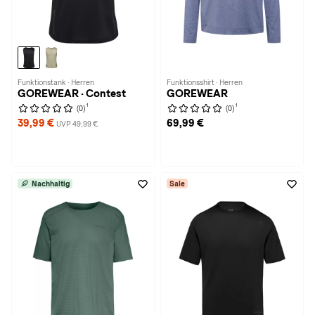
Funktionstank · Herren
Funktionsshirt · Herren
GOREWEAR · Contest
GOREWEAR
1
1
(0)
(0)
39,99 €
69,99 €
UVP 49,99 €
Nachhaltig
Sale