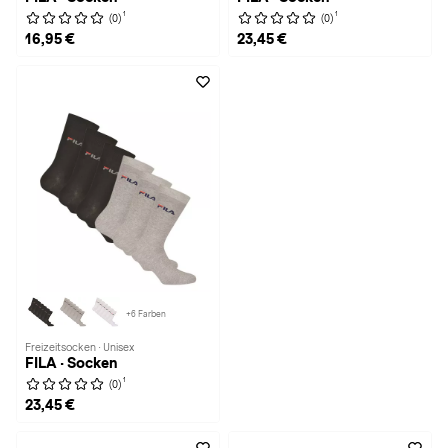
1
1
(0)
(0)
16,95 €
23,45 €
+6 Farben
Freizeitsocken · Unisex
FILA · Socken
1
(0)
23,45 €