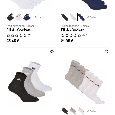
+1 Farbe
+8 Farben
Freizeitsocken · Unisex
Freizeitsocken · Unisex
FILA · Socken
FILA · Socken
1
1
(0)
(0)
23,45 €
21,95 €
+6 Farben