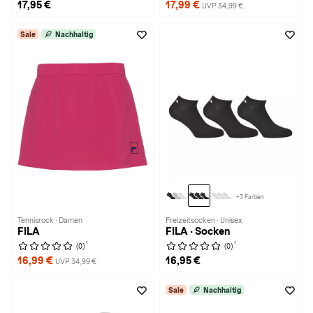
17,95 €
17,99 €
UVP 34,99 €
Sale
Nachhaltig
+3 Farben
Tennisrock · Damen
Freizeitsocken · Unisex
FILA
FILA · Socken
1
1
(0)
(0)
16,99 €
16,95 €
UVP 34,99 €
Sale
Nachhaltig