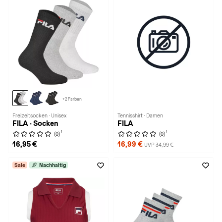
+2 Farben
Freizeitsocken · Unisex
Tennisshirt · Damen
FILA · Socken
FILA
1
1
(0)
(0)
16,95 €
16,99 €
UVP 34,99 €
Sale
Nachhaltig