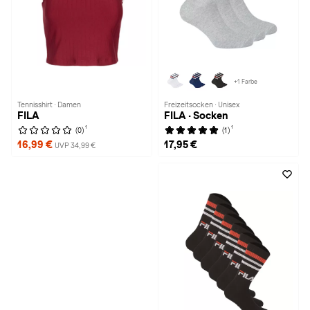
+1 Farbe
Tennisshirt · Damen
Freizeitsocken · Unisex
FILA
FILA · Socken
1
1
(0)
(1)
16,99 €
17,95 €
UVP 34,99 €