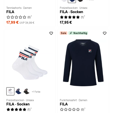
Tennisshorts · Damen
Freizeitsocken · Unisex
FILA
FILA · Socken
1
1
(0)
(1)
17,99 €
17,95 €
UVP 34,99 €
Sale
Nachhaltig
+1 Farbe
Freizeitsocken · Unisex
Funktionsshirt · Damen
FILA · Socken
FILA
1
1
(1)
(0)