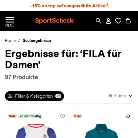
S
-15% on top auf ausgewählte Artikel²
p
r
n
S
MENÜ
g
p
e
o
z
Home
Suchergebnisse
r
u
t
Ergebnisse für:
‘FILA für
m
S
H
c
Damen’
a
h
u
e
p
c
97 Produkte
t
k
n
h
Filter & Kategorien
Sortieren
+2
a
t
Sale
Nachhaltig
Sale