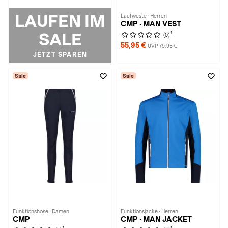
LAUFEN IM
Laufweste · Herren
CMP · MAN VEST
SALE
1
(0)
55,95 €
UVP 79,95 €
JETZT SPAREN
Sale
Sale
Funktionshose · Damen
Funktionsjacke · Herren
CMP
CMP · MAN JACKET
1
1