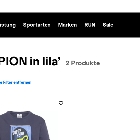
üstung
Sportarten
Marken
RUN
Sale
ON in lila’
2 Produkte
le Filter entfernen
rke: CHAMPION entfernen
ktiv für Farbe: in-lila entfernen