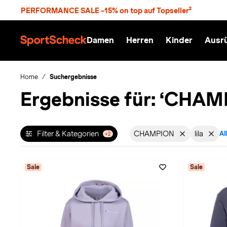
S
PERFORMANCE SALE -15% on top auf Topseller²
p
r
n
Damen
Herren
Kinder
Ausr
g
S
e
p
z
o
u
r
Home
Suchergebnisse
m
t
Ergebnisse für:
‘CHAMPI
H
S
a
c
u
h
p
e
t
c
Filter & Kategorien
CHAMPION
lila
Al
+2
Filter aktiv für Ma
Filter a
k
n
h
a
Sale
Sale
t