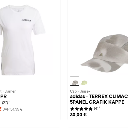
rt · Damen
Cap · Unisex
XPR
adidas · TERREX CLIMA
5PANEL GRAFIK KAPPE
1
(27)
1
 €
(4)
UVP 54,95 €
30,00 €