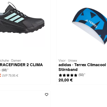
 Schuhe · Damen
Visor · Unisex
 TRACEFINDER 2 CLIMA
adidas · Terrex Climacool
Stirnband
1
(68)
1
€
(50)
UVP 79,95 €
20,00 €