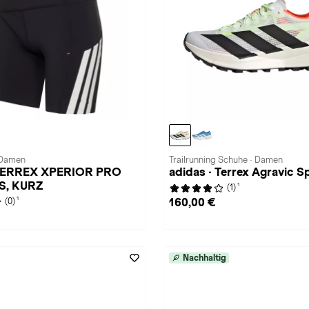
 Damen
Trailrunning Schuhe · Damen
 TERREX XPERIOR PRO
adidas · Terrex Agravic S
S, KURZ
1
(1)
1
160,00 €
(0)
Nachhaltig