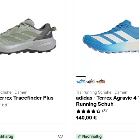
 Schuhe · Damen
Trailrunning Schuhe · Damen
Terrex Tracefinder Plus
adidas · Terrex Agravic 4 T
Running Schuh
1
(0)
1
(8)
140,00 €
hhaltig
Nachhaltig