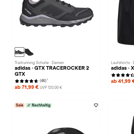
Trailrunning Schuhe · Damen
Laufshorts ·
adidas · GTX TRACEROCKER 2
adidas · 
GTX
1
ab 41,99 
(46)
ab 71,99 €
UVP 120,00 €
Sale
Nachhaltig