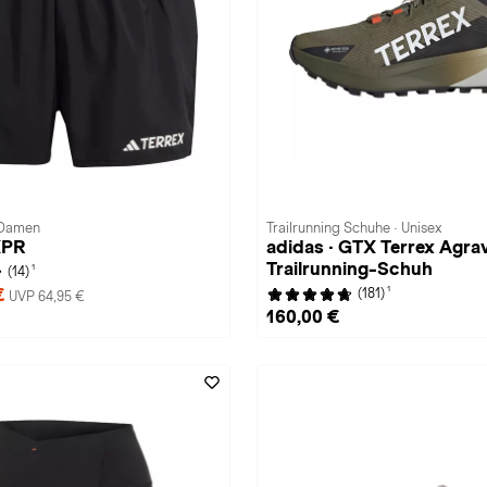
 Damen
Trailrunning Schuhe · Unisex
XPR
adidas · GTX Terrex Agra
Trailrunning-Schuh
1
(14)
1
€
(181)
UVP 64,95 €
160,00 €