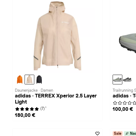
Daunenjacke · Damen
Trailrunning
adidas · TERREX Xperior 2.5 Layer
adidas · 
Light
1
100,00 €
(7)
180,00 €
Sale
Nac