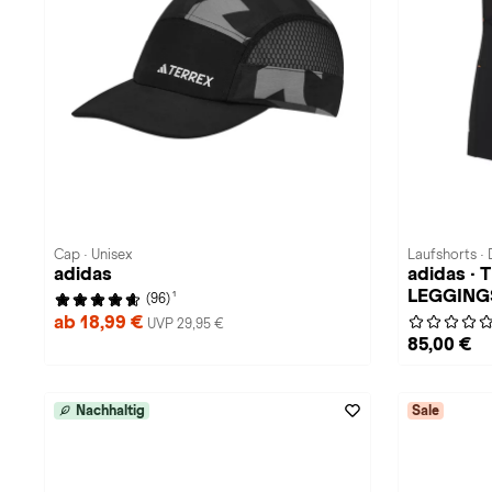
Cap · Unisex
Laufshorts ·
adidas
adidas ·
LEGGING
1
(96)
ab 18,99 €
UVP 29,95 €
85,00 €
Nachhaltig
Sale