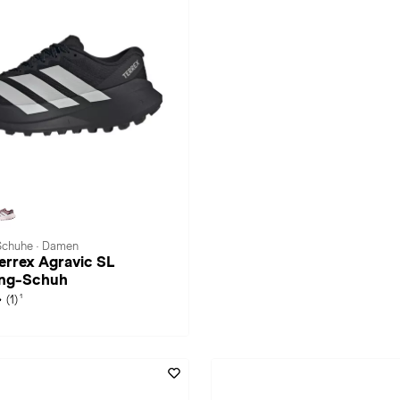
 Schuhe · Damen
Terrex Agravic SL
ing-Schuh
1
(1)