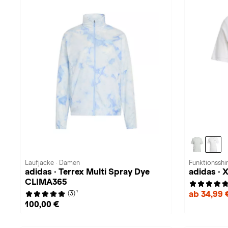
Laufjacke · Damen
Funktionsshi
adidas · Terrex Multi Spray Dye
adidas · 
CLIMA365
1
ab 34,99
(3)
100,00 €