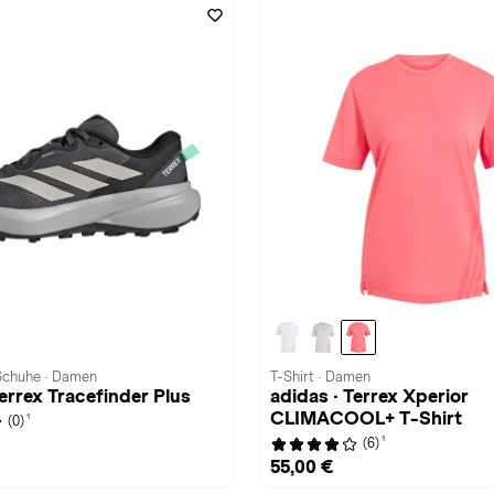
 Schuhe · Damen
T-Shirt · Damen
Terrex Tracefinder Plus
adidas · Terrex Xperior
CLIMACOOL+ T-Shirt
1
(0)
1
(6)
55,00 €