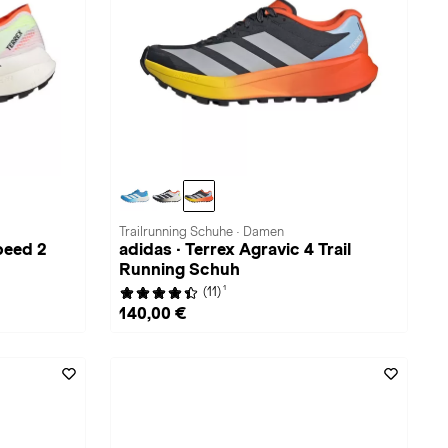
Trailrunning Schuhe · Damen
peed 2
adidas · Terrex Agravic 4 Trail
Running Schuh
1
(11)
140,00 €