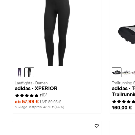
Lauftights · Damen
Trailrunning
adidas · XPERIOR
adidas · 
Trailrunn
1
(11)
ab 57,99 €
UVP 89,95 €
160,00 €
30-Tage Bestpreis: 42,30 € (+37%)