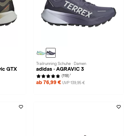
Trailrunning Schuhe · Damen
vic GTX
adidas · AGRAVIC 3
1
(118)
ab 76,99 €
UVP 139,95 €