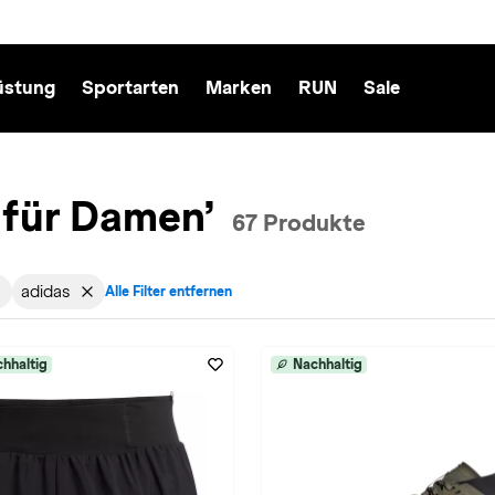
üstung
Sportarten
Marken
RUN
Sale
 für Damen’
67 Produkte
adidas
Alle Filter entfernen
echt: Damen entfernen
ktiv für Sportart: Trailrunning entfernen
Filter aktiv für Marke: adidas entfernen
hhaltig
Nachhaltig