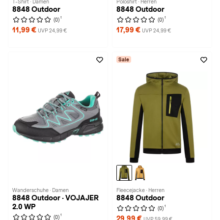
T-Shirt · Damen
Poloshirt · Herren
8848 Outdoor
8848 Outdoor
1
1
(0)
(0)
11,99 €
17,99 €
UVP 24,99 €
UVP 24,99 €
Sale
Wanderschuhe · Damen
Fleecejacke · Herren
8848 Outdoor · VOJAJER
8848 Outdoor
2.0 WP
1
(0)
1
(0)
29,99 €
UVP 59,99 €