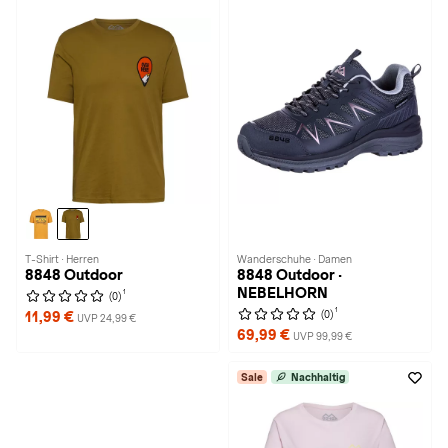
T-Shirt · Herren
Wanderschuhe · Damen
8848 Outdoor
8848 Outdoor ·
NEBELHORN
1
(0)
1
(0)
11,99 €
UVP 24,99 €
69,99 €
UVP 99,99 €
Sale
Nachhaltig