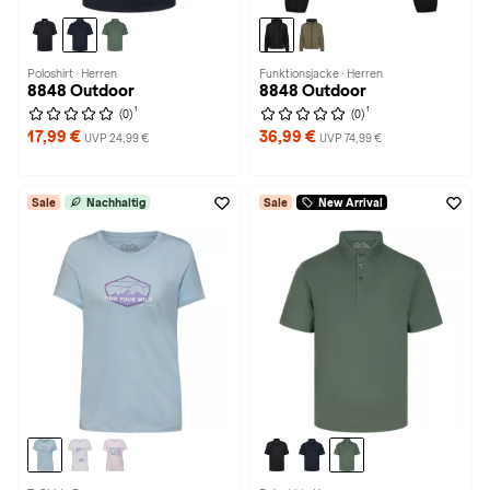
Poloshirt · Herren
Funktionsjacke · Herren
8848 Outdoor
8848 Outdoor
1
1
(0)
(0)
17,99 €
36,99 €
UVP 24,99 €
UVP 74,99 €
Sale
Nachhaltig
Sale
New Arrival