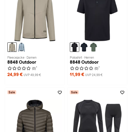
Fleecejacke · Damen
Poloshirt · Herren
8848 Outdoor
8848 Outdoor
1
1
(0)
(0)
24,99 €
11,99 €
UVP 49,99 €
UVP 24,99 €
Sale
Sale