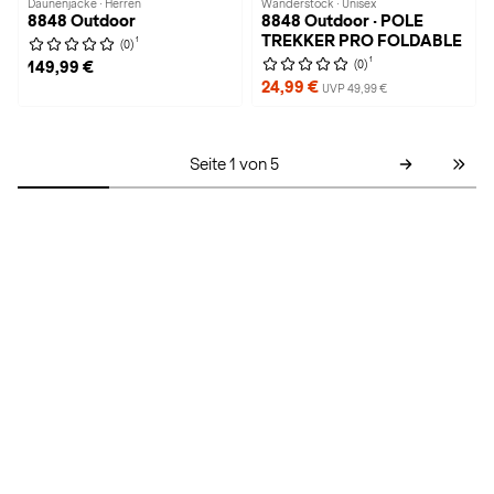
Daunenjacke · Herren
Wanderstock · Unisex
8848 Outdoor
8848 Outdoor · POLE
TREKKER PRO FOLDABLE
1
(0)
1
(0)
149,99 €
24,99 €
UVP 49,99 €
Seite 1 von 5