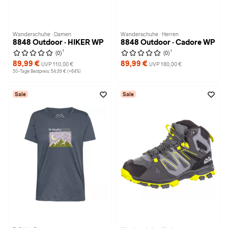
Wanderschuhe · Damen
Wanderschuhe · Herren
8848 Outdoor · HIKER WP
8848 Outdoor · Cadore WP
1
1
(0)
(0)
89,99 €
89,99 €
UVP 110,00 €
UVP 180,00 €
30-Tage Bestpreis: 54,99 € (+64%)
Sale
Sale