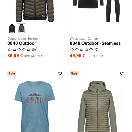
Daunenjacke · Herren
Wäscheset · Damen
8848 Outdoor
8848 Outdoor · Seamless
1
1
(0)
(0)
89,99 €
49,99 €
UVP 149,99 €
UVP 99,95 €
Sale
Sale