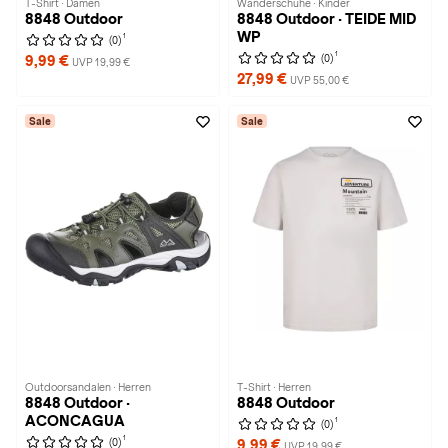
T-Shirt · Damen
Wanderschuhe · Kinder
8848 Outdoor
8848 Outdoor · TEIDE MID
WP
1
(0)
1
(0)
9,99 €
UVP 19,99 €
27,99 €
UVP 55,00 €
Sale
Sale
Outdoorsandalen · Herren
T-Shirt · Herren
8848 Outdoor ·
8848 Outdoor
ACONCAGUA
1
(0)
1
(0)
9,99 €
UVP 19,99 €