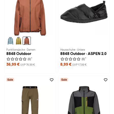
Funktionsjacke · Damen
Hausschuhe · Unisex
8848 Outdoor
8848 Outdoor · ASPEN 2.0
1
1
(0)
(0)
36,99 €
8,99 €
UVP 74,99 €
UVP 17,99 €
Sale
Sale