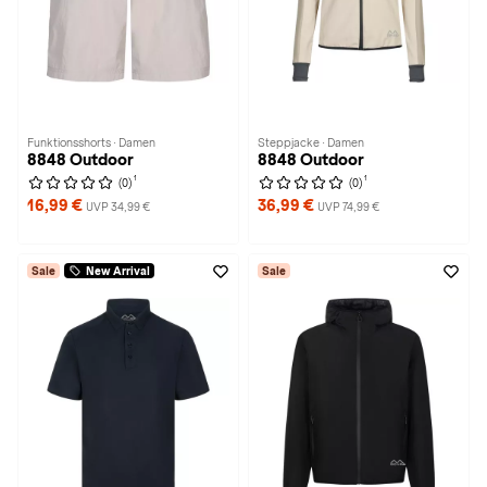
Funktionsshorts · Damen
Steppjacke · Damen
8848 Outdoor
8848 Outdoor
1
1
(0)
(0)
16,99 €
36,99 €
UVP 34,99 €
UVP 74,99 €
Sale
New Arrival
Sale