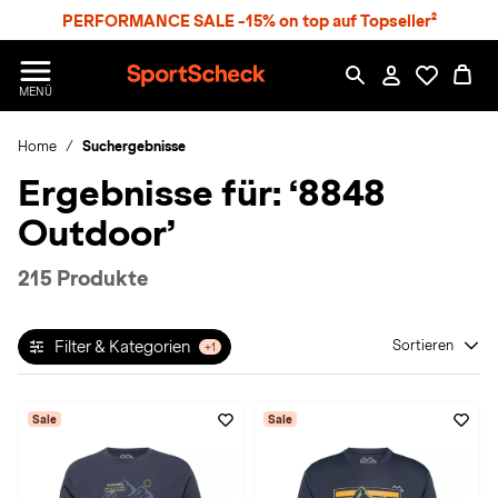
S
PERFORMANCE SALE -15% on top auf Topseller²
p
r
n
S
MENÜ
g
p
e
o
z
Home
Suchergebnisse
r
u
t
Ergebnisse für:
‘8848
m
S
H
c
Outdoor’
a
h
u
e
p
c
215 Produkte
t
k
n
h
Filter & Kategorien
Sortieren
+1
a
t
Sale
Sale