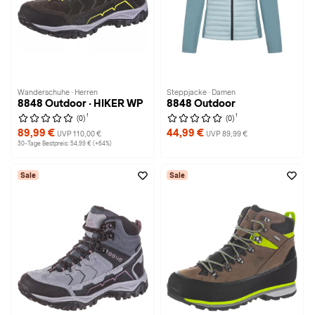
Wanderschuhe · Herren
Steppjacke · Damen
8848 Outdoor · HIKER WP
8848 Outdoor
1
1
(0)
(0)
89,99 €
44,99 €
UVP 110,00 €
UVP 89,99 €
30-Tage Bestpreis: 54,99 € (+64%)
Sale
Sale