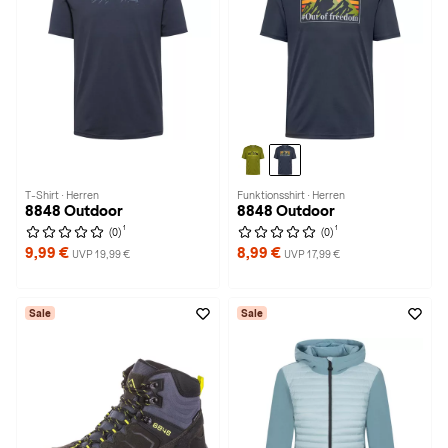
T-Shirt · Herren
Funktionsshirt · Herren
8848 Outdoor
8848 Outdoor
1
1
(0)
(0)
9,99 €
8,99 €
UVP 19,99 €
UVP 17,99 €
Sale
Sale