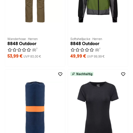
Wanderhose · Herren
Softshelljacke · Herren
8848 Outdoor
8848 Outdoor
1
1
(0)
(0)
53,99 €
49,99 €
UVP 83,00 €
UVP 99,99 €
Nachhaltig