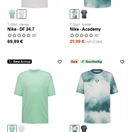
T-Shirt · Herren
T-Shirt · Kinder
Nike · DF 24.7
Nike · Academy
1
1
(0)
(0)
69,99 €
21,99 €
UVP 27,99 €
New Arrival
Sale
Nachhaltig