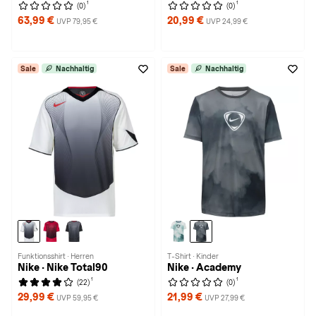
1
1
(0)
(0)
63,99 €
20,99 €
UVP 79,95 €
UVP 24,99 €
Sale
Nachhaltig
Sale
Nachhaltig
Funktionsshirt · Herren
T-Shirt · Kinder
Nike · Nike Total90
Nike · Academy
1
1
(22)
(0)
29,99 €
21,99 €
UVP 59,95 €
UVP 27,99 €