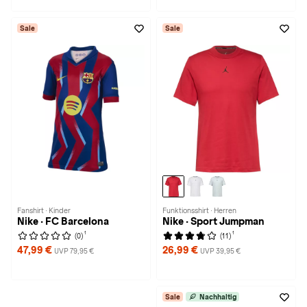
Sale
Sale
Fanshirt · Kinder
Funktionsshirt · Herren
Nike · FC Barcelona
Nike · Sport Jumpman
1
1
(0)
(11)
47,99 €
26,99 €
UVP 79,95 €
UVP 39,95 €
Sale
Nachhaltig