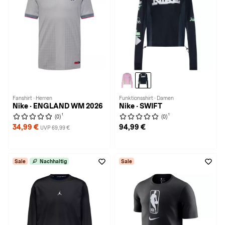
Fanshirt · Herren
Funktionsshirt · Damen
Nike · ENGLAND WM 2026
Nike · SWIFT
1
1
(0)
(0)
34,99 €
94,99 €
UVP 69,99 €
Sale
Nachhaltig
Sale