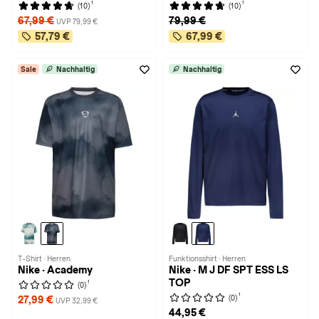
1
1
(10)
(10)
67,99 €
79,99 €
UVP 79,99 €
57,79 €
67,99 €
Sale
Nachhaltig
Nachhaltig
T-Shirt · Herren
Funktionsshirt · Herren
Nike · Academy
Nike · M J DF SPT ESS LS
TOP
1
(0)
1
(0)
27,99 €
UVP 32,99 €
44,95 €