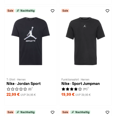
Sale
Nachhaltig
Sale
T-Shirt · Herren
Funktionsshirt · Herren
Nike · Jordan Sport
Nike · Sport Jumpman
1
1
(0)
(11)
22,99 €
19,99 €
UVP 34,95 €
UVP 39,95 €
Sale
Nachhaltig
Sale
Nachhaltig