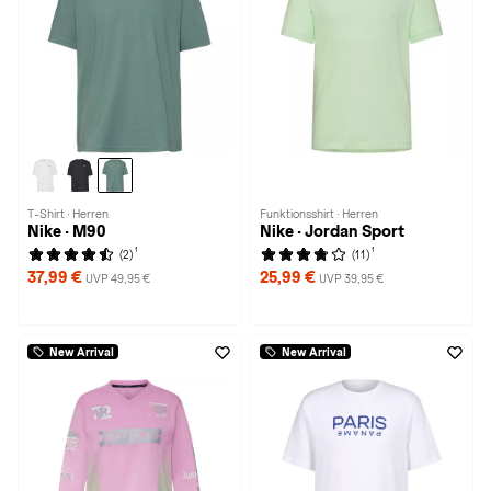
T-Shirt · Herren
Funktionsshirt · Herren
Nike · M90
Nike · Jordan Sport
1
1
(2)
(11)
37,99 €
25,99 €
UVP 49,95 €
UVP 39,95 €
New Arrival
New Arrival