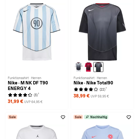
Funktionsshirt · Herren
Funktionsshirt · Herren
Nike · M NK DF T90
Nike · Nike Total90
ENERGY 4
1
(22)
1
(3)
38,99 €
UVP 59,95 €
31,99 €
UVP 64,95 €
Sale
Sale
Nachhaltig