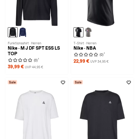
Funktionsshirt · Herren
T-Shirt · Herren
Nike · M J DF SPT ESS LS
Nike · NBA
TOP
1
(0)
1
(0)
22,99 €
UVP 34,95 €
39,99 €
UVP 44,95 €
Sale
Sale