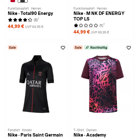
Funktionsshirt · Herren
Funktionsshirt · Herren
Nike · Total90 Energy
Nike · M NK DF ENERGY
TOP LS
1
(3)
1
(1)
44,99 €
UVP 64,95 €
44,99 €
UVP 69,95 €
Sale
Sale
Nachhaltig
Fanshirt · Kinder
T-Shirt · Damen
Nike · Paris Saint Germain
Nike · Academy