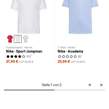
Funktionsshirt · Herren
T-Shirt · Kinder
Nike · Sport Jumpman
Nike · Academy
1
1
(11)
(0)
27,99 €
23,99 €
UVP 39,95 €
UVP 34,95 €
Seite 1 von 2