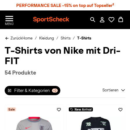
S
PERFORMANCE SALE -15% on top auf Topseller²
p
r
n
S
MENÜ
g
p
e
o
z
Zurück
Home
Kleidung
Shirts
T-Shirts
r
u
t
T-Shirts von Nike mit Dri-
m
S
H
c
FIT
a
h
u
e
p
c
54 Produkte
t
k
n
h
Filter & Kategorien
Sortieren
+2
a
t
Sale
New Arrival