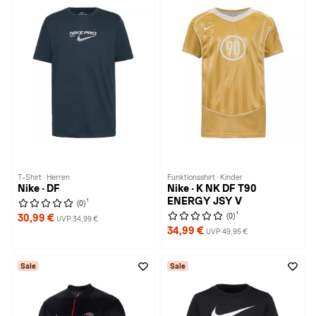
T-Shirt · Herren
Funktionsshirt · Kinder
Nike · DF
Nike · K NK DF T90
ENERGY JSY V
1
(0)
1
(0)
30,99 €
UVP 34,99 €
34,99 €
UVP 49,95 €
Sale
Sale