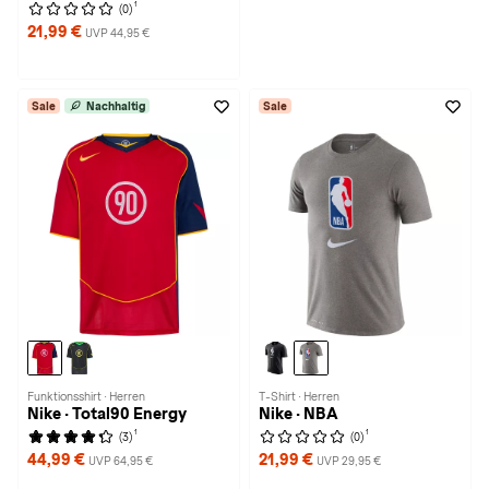
1
(0)
21,99 €
UVP 44,95 €
Sale
Nachhaltig
Sale
Funktionsshirt · Herren
T-Shirt · Herren
Nike · Total90 Energy
Nike · NBA
1
1
(3)
(0)
44,99 €
21,99 €
UVP 64,95 €
UVP 29,95 €