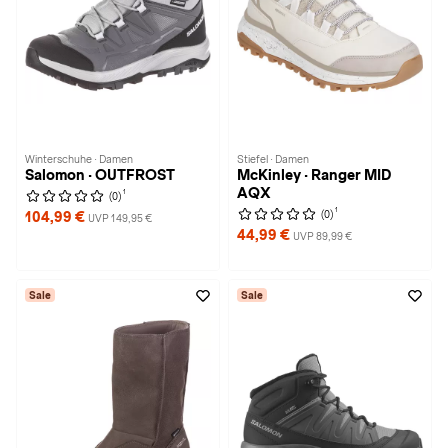
Winterschuhe · Damen
Stiefel · Damen
Salomon · OUTFROST
McKinley · Ranger MID
AQX
1
(0)
1
(0)
104,99 €
UVP 149,95 €
44,99 €
UVP 89,99 €
Sale
Sale