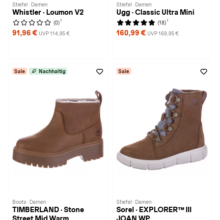
Stiefel · Damen
Stiefel · Damen
Whistler · Loumon V2
Ugg · Classic Ultra Mini
1
1
(0)
(18)
91,96 €
160,99 €
UVP 114,95 €
UVP 169,95 €
Sale
Nachhaltig
Sale
Boots · Damen
Stiefel · Damen
TIMBERLAND · Stone
Sorel · EXPLORER™ III
Street Mid Warm
JOAN WP