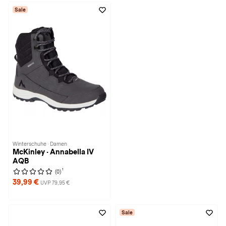
Sale
Winterschuhe · Damen
McKinley · Annabella IV
AQB
1
(0)
39,99 €
UVP 79,95 €
Sale