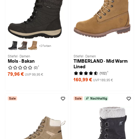
+2 Farben
Stiefel · Damen
Stiefel · Damen
Mols · Bakan
TIMBERLAND · Mid Warm
Lined
1
(0)
1
(102)
79,96 €
UVP 99,95 €
160,99 €
UVP 189,95 €
Sale
Sale
Nachhaltig