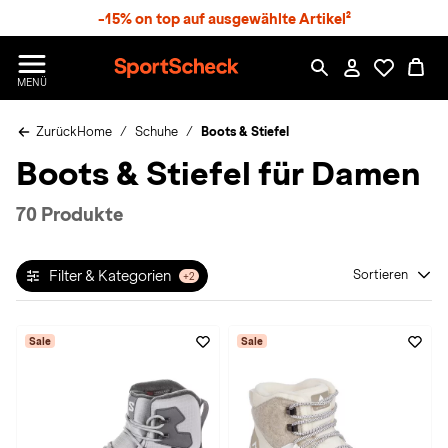
S
-15% on top auf ausgewählte Artikel²
p
r
n
S
MENÜ
g
p
e
o
z
Zurück
Home
Schuhe
Boots & Stiefel
r
u
t
Boots & Stiefel für Damen
m
S
H
c
a
h
70 Produkte
u
e
p
c
t
k
Filter & Kategorien
Sortieren
+2
n
h
a
Sale
Sale
t