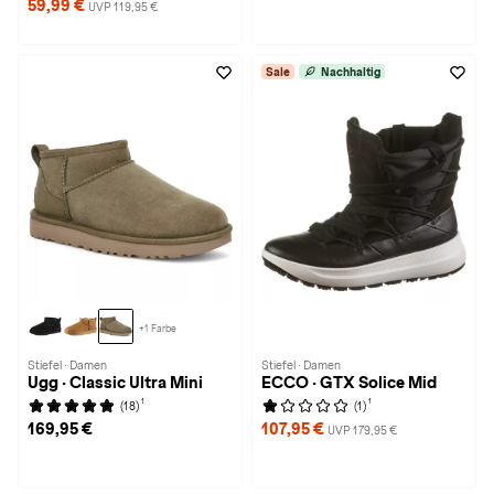
59,99 €
UVP 119,95 €
Sale
Nachhaltig
+1 Farbe
Stiefel · Damen
Stiefel · Damen
Ugg · Classic Ultra Mini
ECCO · GTX Solice Mid
1
1
(18)
(1)
169,95 €
107,95 €
UVP 179,95 €