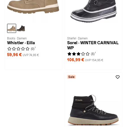
Boots · Damen
Stiefel · Damen
Whistler · Eilla
Sorel · WINTER CARNIVAL
WP
1
(0)
1
(3)
59,96 €
UVP 74,95 €
106,99 €
UVP 154,95 €
Sale