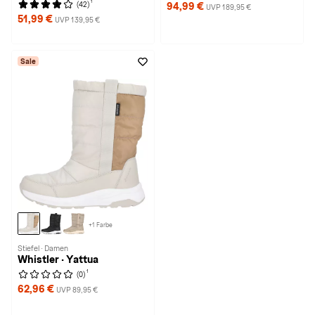
1
(42)
94,99 €
UVP 189,95 €
51,99 €
UVP 139,95 €
Sale
+1 Farbe
Stiefel · Damen
Whistler · Yattua
1
(0)
62,96 €
UVP 89,95 €