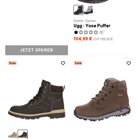
Stiefel · Damen
Ugg · Yose Puffer
1
(1)
104,99 €
UVP 189,95 €
JETZT SPAREN
Sale
Sale