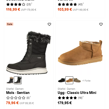
1
1
(23)
(43)
116,99 €
103,99 €
UVP 179,95 €
UVP 149,95 €
Sale
+1 Farbe
Stiefel · Damen
Stiefel · Damen
Mols · Sentian
Ugg · Classic Ultra Mini
1
1
(0)
(18)
79,96 €
179,95 €
UVP 99,95 €