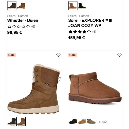
Stiefel · Damen
Stiefel · Damen
Whistler · Duien
Sorel · EXPLORER™ III
JOAN COZY WP
1
(0)
1
(4)
99,95 €
159,95 €
Sale
Sale
+1 Farbe