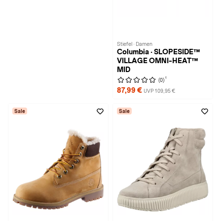
Stiefel · Damen
Columbia · SLOPESIDE™
VILLAGE OMNI-HEAT™
MID
1
(0)
87,99 €
UVP 109,95 €
Sale
Sale