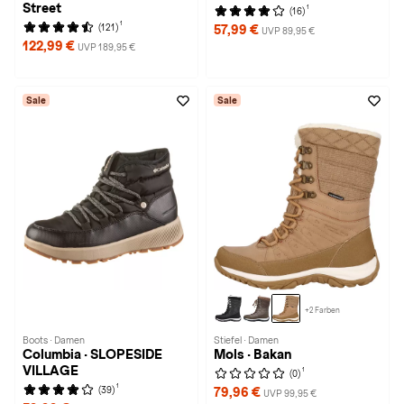
Street
1
(16)
1
(121)
57,99 €
UVP 89,95 €
122,99 €
UVP 189,95 €
Sale
Sale
+2 Farben
Boots · Damen
Stiefel · Damen
Columbia · SLOPESIDE
Mols · Bakan
VILLAGE
1
(0)
1
(39)
79,96 €
UVP 99,95 €