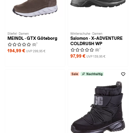
Stiefel · Damen
Winterschuhe · Damen
MEINDL · GTX Göteborg
Salomon · X-ADVENTURE
COLDRUSH WP
1
(0)
1
(0)
194,99 €
UVP 299,95 €
97,99 €
UVP 139,95 €
Sale
Nachhaltig