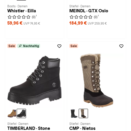
Boots · Damen
Stiefel · Damen
Whistler · Eilla
MEINDL · GTX Oslo
1
1
(0)
(0)
59,96 €
184,99 €
UVP 74,95 €
UVP 259,95 €
Sale
Nachhaltig
Sale
Stiefel · Damen
Stiefel · Damen
TIMBERLAND · Stone
CMP · Nietos