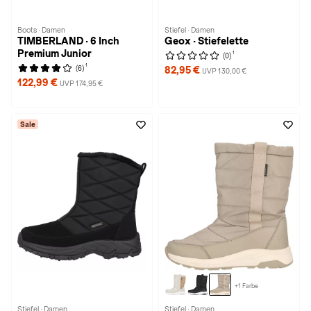
Boots · Damen
Stiefel · Damen
TIMBERLAND · 6 Inch
Geox · Stiefelette
Premium Junior
1
(0)
1
(6)
82,95 €
UVP 130,00 €
122,99 €
UVP 174,95 €
Sale
+1 Farbe
Stiefel · Damen
Stiefel · Damen