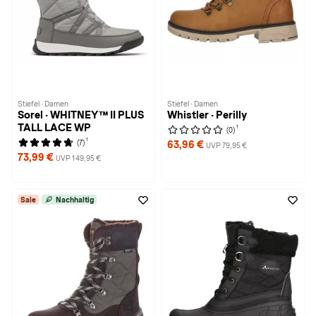
Stiefel · Damen
Stiefel · Damen
Sorel · WHITNEY™ II PLUS
Whistler · Perilly
TALL LACE WP
1
(0)
1
(7)
63,96 €
UVP 79,95 €
73,99 €
UVP 149,95 €
Sale
Nachhaltig