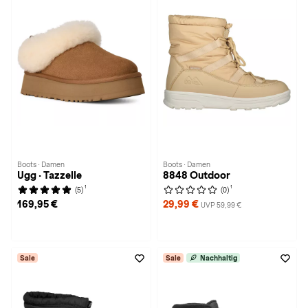
Boots · Damen
Boots · Damen
Ugg · Tazzelle
8848 Outdoor
1
1
(5)
(0)
169,95 €
29,99 €
UVP 59,99 €
Sale
Sale
Nachhaltig