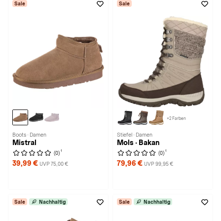
Sale
Sale
+2 Farben
Boots · Damen
Stiefel · Damen
Mistral
Mols · Bakan
1
1
(0)
(0)
39,99 €
79,96 €
UVP 75,00 €
UVP 99,95 €
Sale
Nachhaltig
Sale
Nachhaltig