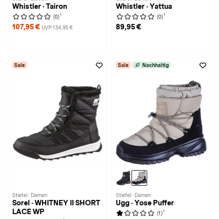
Whistler · Tairon
Whistler · Yattua
1
1
(0)
(0)
107,95 €
89,95 €
UVP 134,95 €
Sale
Sale
Nachhaltig
Stiefel · Damen
Stiefel · Damen
Sorel · WHITNEY II SHORT
Ugg · Yose Puffer
LACE WP
1
(1)