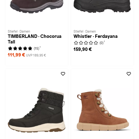
Stiefel · Damen
Stiefel · Damen
TIMBERLAND · Chocorua
Whistler · Ferdayana
Tall
1
(0)
1
(15)
159,90 €
111,99 €
UVP 189,95 €