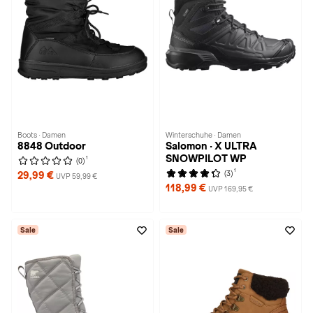
Boots · Damen
Winterschuhe · Damen
8848 Outdoor
Salomon · X ULTRA
SNOWPILOT WP
1
(0)
1
(3)
29,99 €
UVP 59,99 €
118,99 €
UVP 169,95 €
Sale
Sale