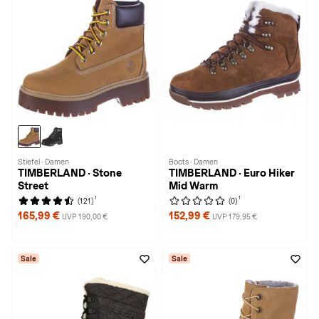
Stiefel · Damen
Boots · Damen
TIMBERLAND · Stone
TIMBERLAND · Euro Hiker
Street
Mid Warm
1
1
(121)
(0)
165,99 €
152,99 €
UVP 190,00 €
UVP 179,95 €
Sale
Sale