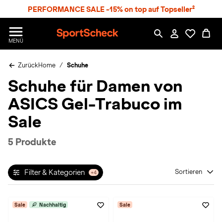
S
PERFORMANCE SALE -15% on top auf Topseller²
p
r
n
S
MENÜ
g
p
e
o
z
Zurück
Home
Schuhe
r
u
t
Schuhe für Damen von
m
S
H
c
ASICS Gel-Trabuco im
a
h
u
e
Sale
p
c
t
k
5 Produkte
n
h
a
Filter & Kategorien
Sortieren
+4
t
Sale
Nachhaltig
Sale