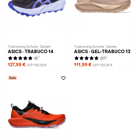
Trailrunning Schuhe · Damen
Trailrunning Schuhe · Damen
ASICS · TRABUCO 14
ASICS · GEL-TRABUCO 13
1
1
(9)
(27)
127,99 €
111,99 €
UVP 160,00 €
UVP 159,95 €
Sale