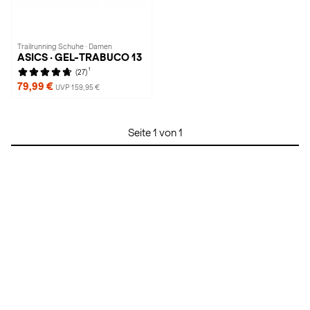
Trailrunning Schuhe · Damen
ASICS · GEL-TRABUCO 13
1
(27)
79,99 €
UVP 159,95 €
Seite 1 von 1