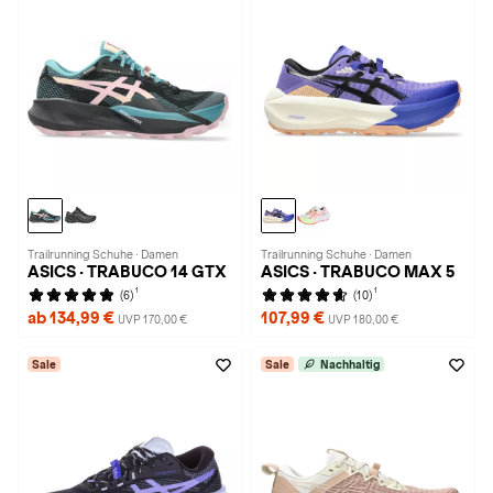
Trailrunning Schuhe · Damen
Trailrunning Schuhe · Damen
ASICS · TRABUCO 14 GTX
ASICS · TRABUCO MAX 5
1
1
(6)
(10)
ab 134,99 €
107,99 €
UVP 170,00 €
UVP 180,00 €
Sale
Sale
Nachhaltig