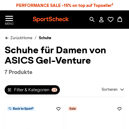
S
PERFORMANCE SALE -15% on top auf Topseller²
p
r
n
S
MENÜ
g
p
e
o
z
Zurück
Home
Schuhe
r
u
t
Schuhe für Damen von
m
S
H
c
ASICS Gel-Venture
a
h
u
e
p
c
7 Produkte
t
k
n
h
Filter & Kategorien
Sortieren
+3
a
t
Back to Sport²
Sale