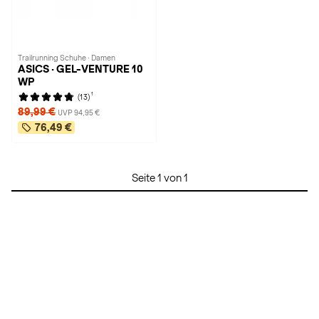
Trailrunning Schuhe · Damen
ASICS · GEL-VENTURE 10
WP
1
(13)
89,99 €
UVP 94,95 €
76,49 €
Seite 1 von 1