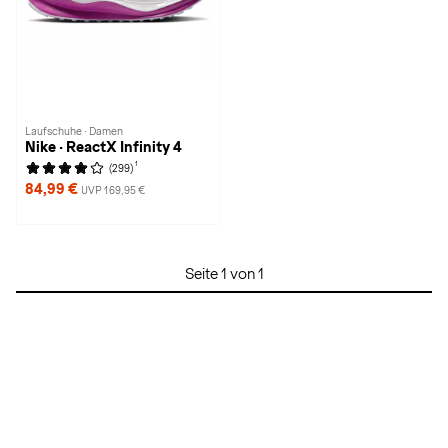
Laufschuhe · Damen
Nike · ReactX Infinity 4
1
(299)
84,99 €
UVP 169,95 €
Seite 1 von 1