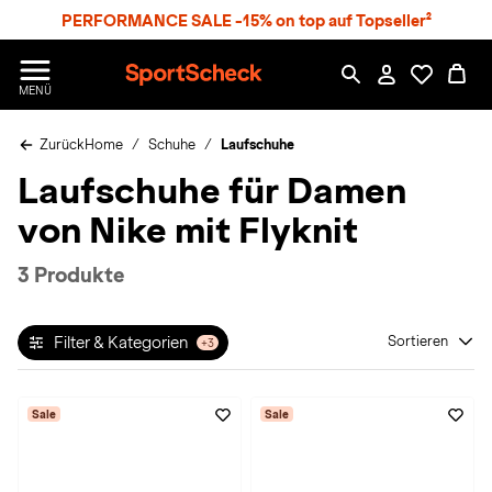
S
PERFORMANCE SALE -15% on top auf Topseller²
p
r
n
S
MENÜ
g
p
e
o
z
Zurück
Home
Schuhe
Laufschuhe
r
u
t
Laufschuhe für Damen
m
S
H
c
von Nike mit Flyknit
a
h
u
e
p
c
3 Produkte
t
k
n
h
Filter & Kategorien
Sortieren
+3
a
t
Sale
Sale