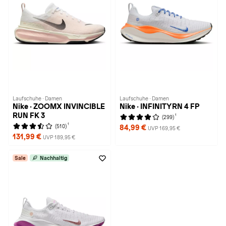
Laufschuhe · Damen
Laufschuhe · Damen
Nike · ZOOMX INVINCIBLE
Nike · INFINITYRN 4 FP
RUN FK 3
1
(299)
1
(510)
84,99 €
UVP 169,95 €
131,99 €
UVP 189,95 €
Sale
Nachhaltig