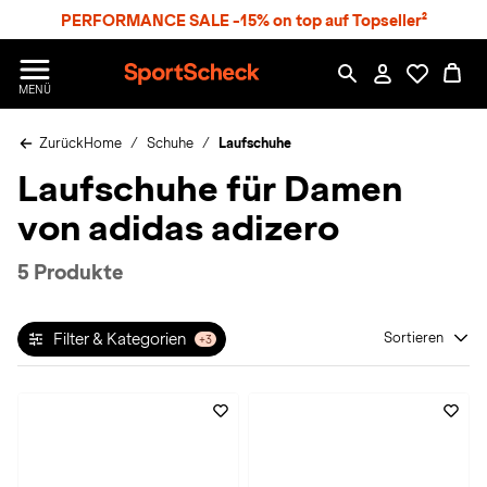
S
PERFORMANCE SALE -15% on top auf Topseller²
p
r
n
S
MENÜ
g
p
e
o
z
Zurück
Home
Schuhe
Laufschuhe
r
u
t
Laufschuhe für Damen
m
S
H
c
von adidas adizero
a
h
u
e
p
c
5 Produkte
t
k
n
h
Filter & Kategorien
Sortieren
+3
a
t