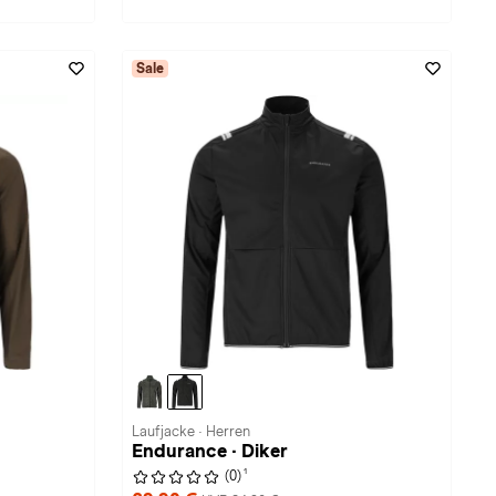
Sale
Laufjacke · Herren
Endurance · Diker
1
(0)