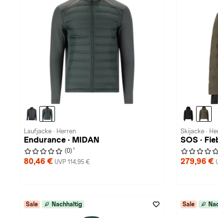
Laufjacke · Herren
Skijacke · He
Endurance · MIDAN
SOS · Fi
1
(0)
80,46 €
279,96 €
UVP 114,95 €
Sale
Nachhaltig
Sale
Nac