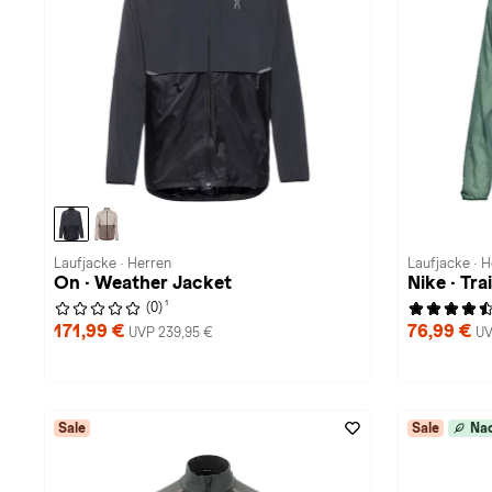
Laufjacke · Herren
Laufjacke · 
On · Weather Jacket
Nike · Tra
1
(0)
171,99 €
76,99 €
UVP 239,95 €
UV
Sale
Sale
Nac