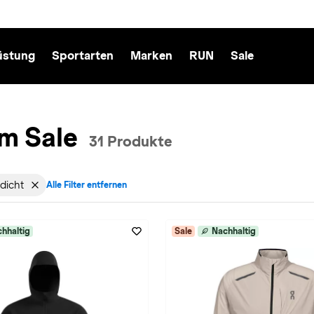
üstung
Sportarten
Marken
RUN
Sale
im Sale
31 Produkte
dicht
Alle Filter entfernen
cht: Herren entfernen
für Sale: Sale entfernen
Filter aktiv für Materialeigenschaft: winddicht entfernen
hhaltig
Sale
Nachhaltig