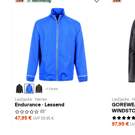
Sale
Nachhaltig
Sale
+1 Farbe
Laufjacke · Herren
Laufjacke · 
Endurance · Lessend
GOREWEAR
WINDST
1
(0)
47,95 €
UVP 59,95 €
97,99 €
UV