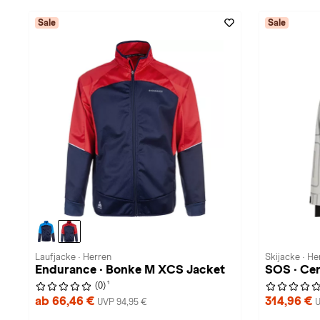
Sale
Sale
Laufjacke · Herren
Skijacke · He
Endurance · Bonke M XCS Jacket
SOS · Cer
1
(0)
ab 66,46 €
314,96 €
UVP 94,95 €
U