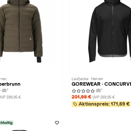
rren
Laufjacke · Herren
eberbrunn
GOREWEAR · CONCURV
1
1
(0)
(0)
201,99 €
UVP 399,95 €
UVP 269,95 €
Aktionspreis:
171,69 €
hhaltig