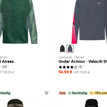
Herren
Laufjacke · Herren
il Aireez
Under Armour · Velociti 
1
1
(20)
(4)
54,99 €
P 109,95 €
UVP 79,95 €
hhaltig
Sale
Nachhaltig
-15% extr