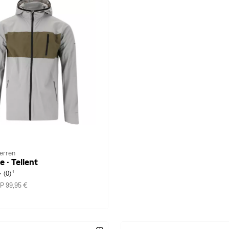
Herren
 · Tellent
1
(0)
P 99,95 €