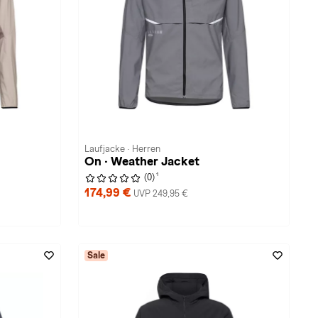
Laufjacke · Herren
On · Weather Jacket
1
(0)
174,99 €
UVP 249,95 €
Sale