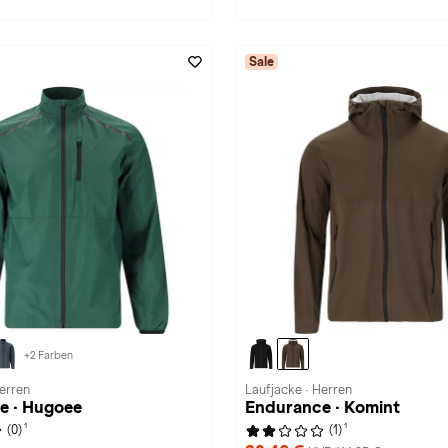
Sale
+2 Farben
Herren
Laufjacke · Herren
e · Hugoee
Endurance · Komint
1
1
(0)
(1)