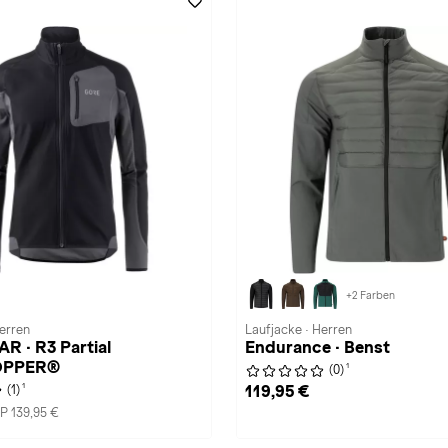
+2 Farben
Herren
Laufjacke · Herren
 · R3 Partial
Endurance · Benst
OPPER®
1
(0)
1
119,95 €
(1)
P 139,95 €