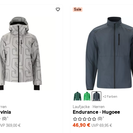
Sale
+2 Farben
rren
Laufjacke · Herren
vinia
Endurance · Hugoee
1
1
(0)
(0)
46,90 €
VP 369,00 €
UVP 69,95 €