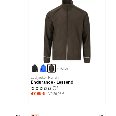
+1 Farbe
Laufjacke · Herren
Endurance · Lessend
1
(0)
47,95 €
UVP 59,95 €