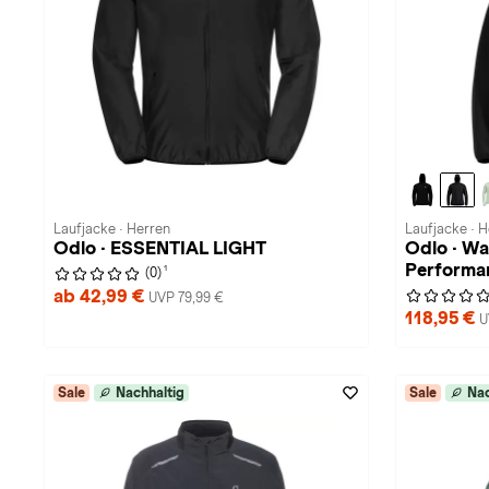
Laufjacke · Herren
Laufjacke · 
Odlo · ESSENTIAL LIGHT
Odlo · Wa
Performa
1
(0)
ab 42,99 €
UVP 79,99 €
118,95 €
U
Sale
Nachhaltig
Sale
Nac