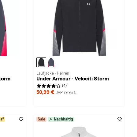
Laufjacke · Herren
Storm
Under Armour · Velociti Storm
1
(4)
50,99 €
UVP 79,95 €
a²
Sale
Nachhaltig