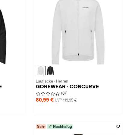
Laufjacke · Herren
E
GOREWEAR · CONCURVE
1
(0)
80,99 €
UVP 119,95 €
Sale
Nachhaltig