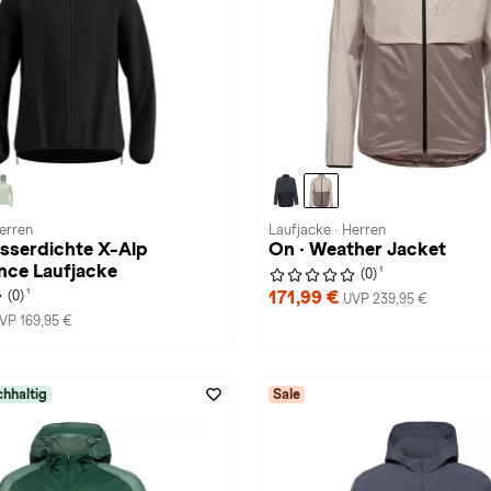
Herren
Laufjacke · Herren
sserdichte X-Alp
On · Weather Jacket
nce Laufjacke
1
(0)
1
171,99 €
(0)
UVP 239,95 €
VP 169,95 €
hhaltig
Sale