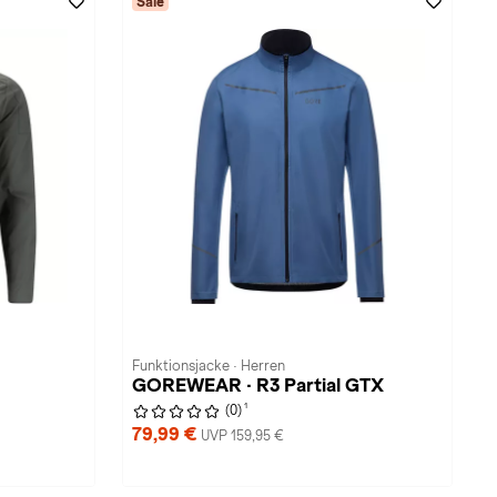
Sale
Funktionsjacke · Herren
GOREWEAR · R3 Partial GTX
1
(0)
79,99 €
UVP 159,95 €