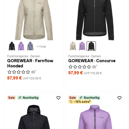
+1 Farbe
Funktionsjacke · Damen
Funktionsjacke · Damen
GOREWEAR · Fernflow
GOREWEAR · Concurve
Hooded
1
(0)
1
(0)
97,99 €
UVP 119,99 €
87,99 €
UVP 129,95 €
Sale
Nachhaltig
Sale
Nachhaltig
-15% extra²