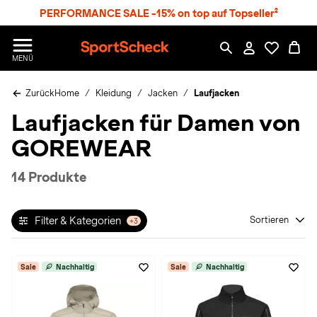
S
PERFORMANCE SALE -15% on top auf Topseller²
p
r
n
S
MENÜ
g
p
e
o
z
Zurück
Home
Kleidung
Jacken
Laufjacken
r
u
t
Laufjacken für Damen von
m
S
H
c
GOREWEAR
a
h
u
e
p
c
14 Produkte
t
k
n
h
Filter & Kategorien
Sortieren
+3
a
t
Sale
Nachhaltig
Sale
Nachhaltig