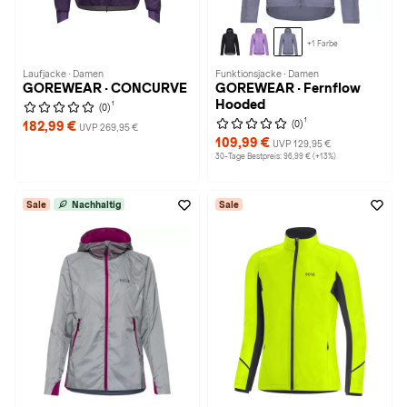
+1 Farbe
Laufjacke · Damen
Funktionsjacke · Damen
GOREWEAR · CONCURVE
GOREWEAR · Fernflow
Hooded
1
(0)
1
(0)
182,99 €
UVP 269,95 €
109,99 €
UVP 129,95 €
30-Tage Bestpreis: 96,99 € (+13%)
Sale
Nachhaltig
Sale