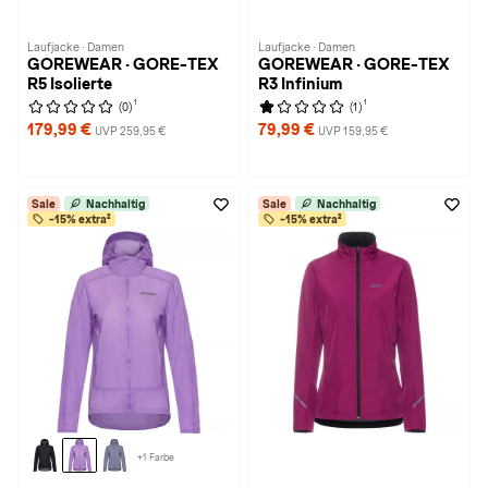
Laufjacke · Damen
Laufjacke · Damen
GOREWEAR · GORE-TEX
GOREWEAR · GORE-TEX
R5 Isolierte
R3 Infinium
1
1
(0)
(1)
179,99 €
79,99 €
UVP 259,95 €
UVP 159,95 €
Sale
Nachhaltig
Sale
Nachhaltig
-15% extra²
-15% extra²
+1 Farbe