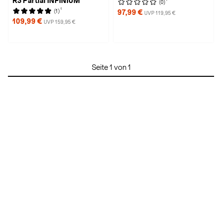
R3 Partial INFINIUM
(0)
1
(1)
97,99 €
UVP 119,95 €
109,99 €
UVP 159,95 €
Seite 1 von 1