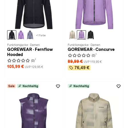
+1 Farbe
Funktionsjacke · Damen
Funktionsjacke · Damen
GOREWEAR · Fernflow
GOREWEAR · Concurve
Hooded
1
(0)
1
(0)
89,99 €
UVP 119,95 €
105,99 €
UVP 129,95 €
76,49 €
Sale
Nachhaltig
Nachhaltig