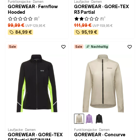
Funktionsjacke · Damen
Laufjacke · Damen
GOREWEAR · Fernflow
GOREWEAR · GORE-TEX
Hooded
R3 Partial
1
1
(0)
(1)
99,99 €
111,99 €
UVP 129,95 €
UVP 159,95 €
84,99 €
95,19 €
Sale
Sale
Nachhaltig
Laufjacke · Damen
Funktionsjacke · Damen
GOREWEAR · GORE-TEX
GOREWEAR · Concurve
1