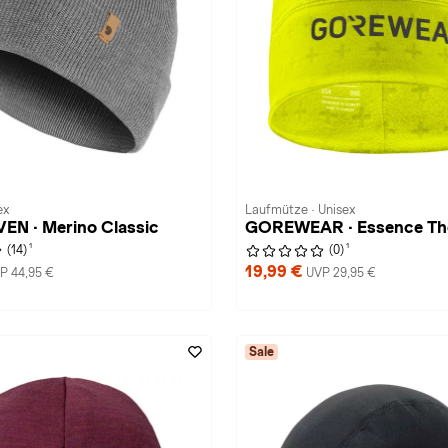
ex
Laufmütze · Unisex
EN · Merino Classic
GOREWEAR · Essence T
1
1
(14)
(0)
19,99 €
P 44,95 €
UVP 29,95 €
Sale