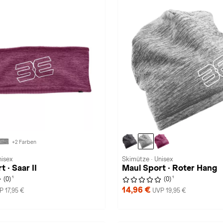
+2 Farben
nisex
Skimütze · Unisex
 · Saar II
Maul Sport · Roter Hang
1
1
(0)
(0)
14,96 €
P 17,95 €
UVP 19,95 €