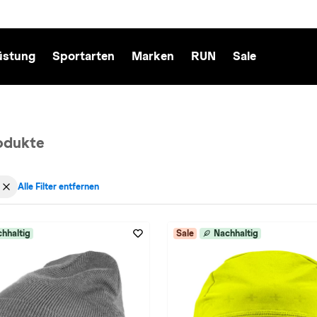
üstung
Sportarten
Marken
RUN
Sale
odukte
Alle Filter entfernen
echt: Damen entfernen
 aktiv für Materialeigenschaften: atmungsaktiv entfernen
hhaltig
Sale
Nachhaltig