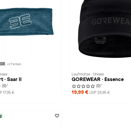
+2 Farben
nisex
Laufmütze · Unisex
 · Saar II
GOREWEAR · Essence
1
1
(0)
(0)
19,99 €
P 17,95 €
UVP 29,95 €
g