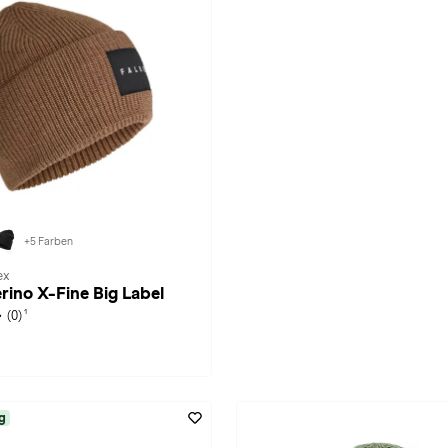
+5 Farben
ex
erino X-Fine Big Label
1
(0)
g