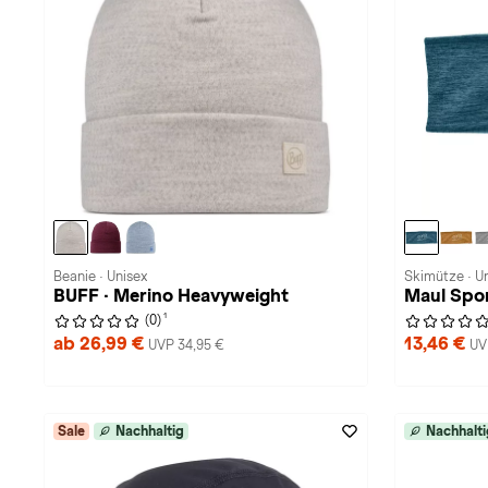
Beanie · Unisex
Skimütze · U
BUFF · Merino Heavyweight
Maul Sport
1
(0)
ab 26,99 €
13,46 €
UVP 34,95 €
UV
Sale
Nachhaltig
Nachhalti