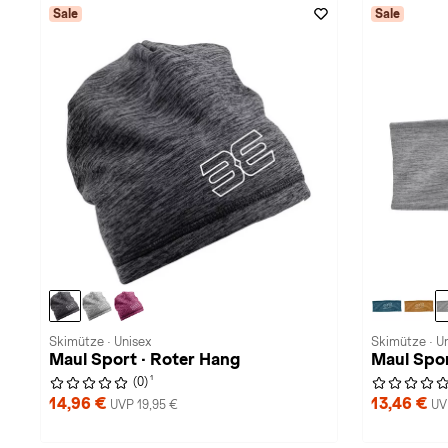
Sale
Sale
Skimütze · Unisex
Skimütze · U
Maul Sport · Roter Hang
Maul Sport
1
(0)
14,96 €
13,46 €
UVP 19,95 €
UV