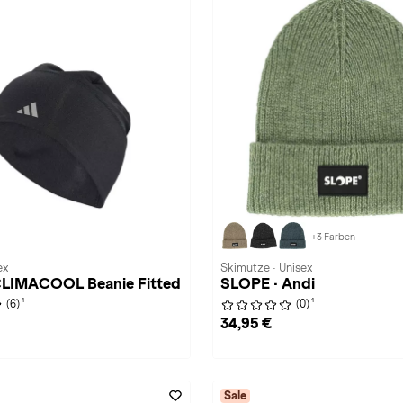
+3 Farben
ex
Skimütze · Unisex
 CLIMACOOL Beanie Fitted
SLOPE · Andi
1
1
(6)
(0)
34,95 €
Sale