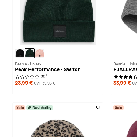
Beanie · Unisex
Beanie · Unis
Peak Performance · Switch
FJÄLLRÄV
1
(0)
23,99 €
33,99 €
UVP 39,95 €
UV
Sale
Nachhaltig
Sale