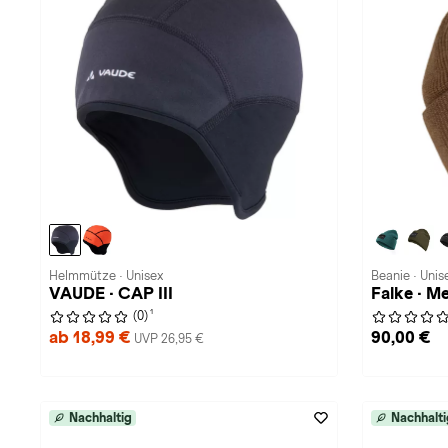
Helmmütze · Unisex
Beanie · Unis
VAUDE · CAP III
Falke · M
1
(0)
ab 18,99 €
90,00 €
UVP 26,95 €
Nachhaltig
Nachhalti