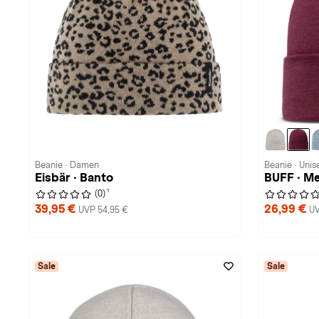
Beanie · Damen
Beanie · Unis
Eisbär · Banto
BUFF · M
1
(0)
39,95 €
26,99 €
UVP 54,95 €
UV
Sale
Sale