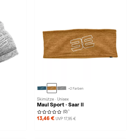
+2 Farben
Skimütze · Unisex
Maul Sport · Saar II
1
(0)
13,46 €
UVP 17,95 €