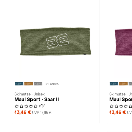
+2 Farben
Skimütze · Unisex
Skimütze · U
Maul Sport · Saar II
Maul Sport
1
(0)
13,46 €
13,46 €
UVP 17,95 €
UV