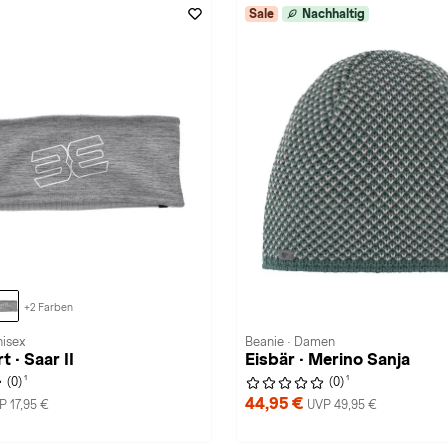
Sale
Nachhaltig
+2 Farben
nisex
Beanie · Damen
 · Saar II
Eisbär · Merino Sanja
1
1
(0)
(0)
44,95 €
P 17,95 €
UVP 49,95 €