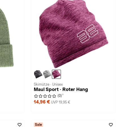
Skimütze · Unisex
Maul Sport · Roter Hang
1
(0)
14,96 €
UVP 19,95 €
Sale