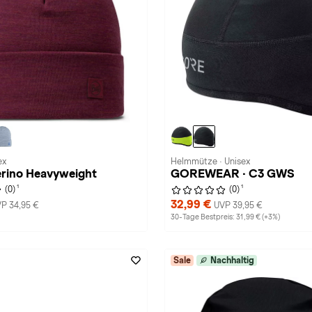
ex
Helmmütze · Unisex
erino Heavyweight
GOREWEAR · C3 GWS
1
1
(0)
(0)
32,99 €
P 34,95 €
UVP 39,95 €
30-Tage Bestpreis: 31,99 € (+3%)
Sale
Nachhaltig