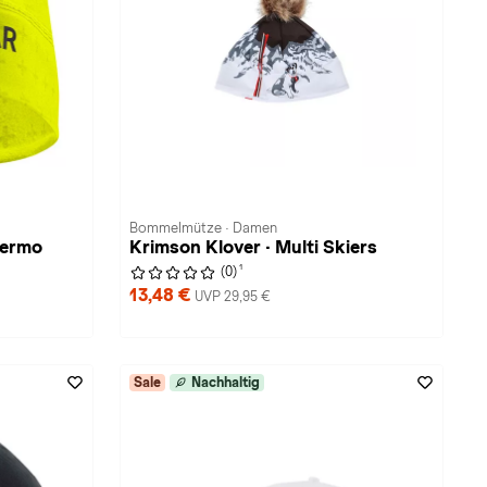
Bommelmütze · Damen
hermo
Krimson Klover · Multi Skiers
1
(0)
13,48 €
UVP 29,95 €
Sale
Nachhaltig