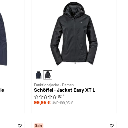
Funktionsjacke · Damen
le
Schöffel · Jacket Easy XT L
1
(0)
99,95 €
UVP 199,95 €
Sale