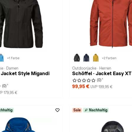
+1 Farbe
+2 Farben
ke · Damen
Outdoorjacke · Herren
· Jacket Style Migandi
Schöffel · Jacket Easy X
1
(0)
1
99,95 €
(0)
UVP 199,95 €
P 179,95 €
hhaltig
Sale
Nachhaltig