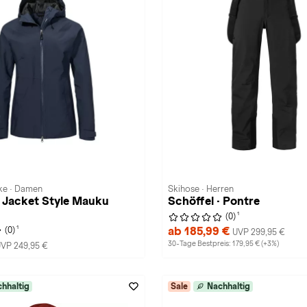
ke · Damen
Skihose · Herren
· Jacket Style Mauku
Schöffel · Pontre
1
(0)
1
ab 185,99 €
(0)
UVP 299,95 €
30-Tage Bestpreis: 179,95 € (+3%)
VP 249,95 €
hhaltig
Sale
Nachhaltig