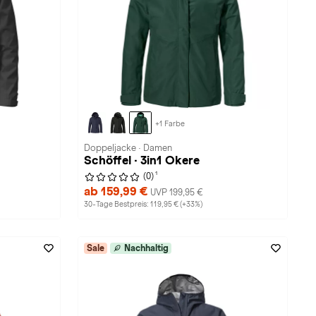
+1 Farbe
Doppeljacke · Damen
Schöffel · 3in1 Okere
1
(0)
ab 159,99 €
UVP 199,95 €
30-Tage Bestpreis: 119,95 € (+33%)
Sale
Nachhaltig