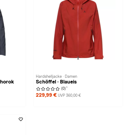
Hardshelljacke · Damen
ohorok
Schöffel · Blaueis
1
(0)
229,99 €
UVP 360,00 €