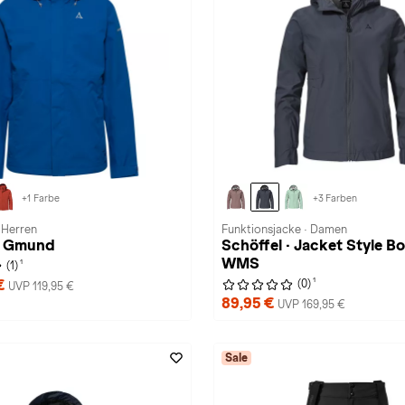
+1 Farbe
+3 Farben
 Herren
Funktionsjacke · Damen
 · Gmund
Schöffel · Jacket Style B
WMS
1
(1)
1
 €
(0)
UVP 119,95 €
89,95 €
UVP 169,95 €
Sale