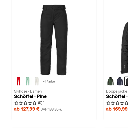
+1 Farbe
Skihose · Damen
Doppeljacke 
Schöffel · Pine
Schöffel 
1
(0)
ab 127,99 €
ab 169,9
UVP 199,95 €