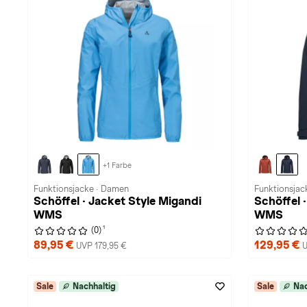
+1 Farbe
Funktionsjacke · Damen
Funktionsjac
Schöffel · Jacket Style Migandi
Schöffel 
WMS
WMS
1
(0)
89,95 €
129,95 €
UVP 179,95 €
U
Sale
Nachhaltig
Sale
Nac