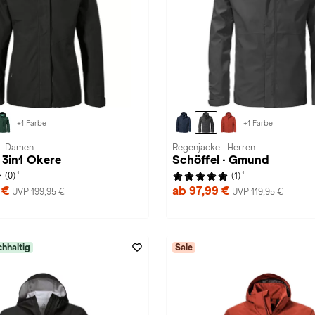
+1 Farbe
+1 Farbe
 · Damen
Regenjacke · Herren
· 3in1 Okere
Schöffel · Gmund
1
1
(0)
(1)
 €
ab 97,99 €
UVP 199,95 €
UVP 119,95 €
hhaltig
Sale