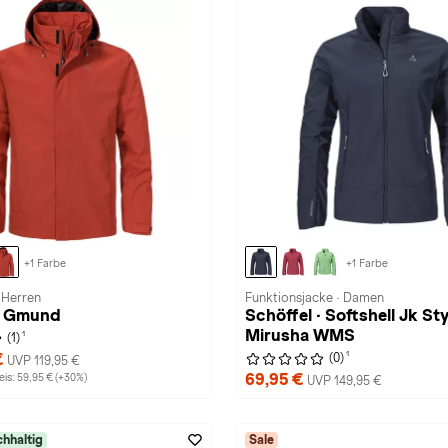
+1 Farbe
+1 Farbe
 Herren
Funktionsjacke · Damen
 · Gmund
Schöffel · Softshell Jk Sty
Mirusha WMS
1
(1)
1
€
(0)
UVP 119,95 €
69,95 €
is: 59,95 € (+30%)
UVP 149,95 €
hhaltig
Sale