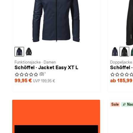
Funktionsjacke · Damen
Doppeljacke
Schöffel · Jacket Easy XT L
Schöffel 
1
(0)
99,95 €
ab 185,99
UVP 199,95 €
Sale
Nac