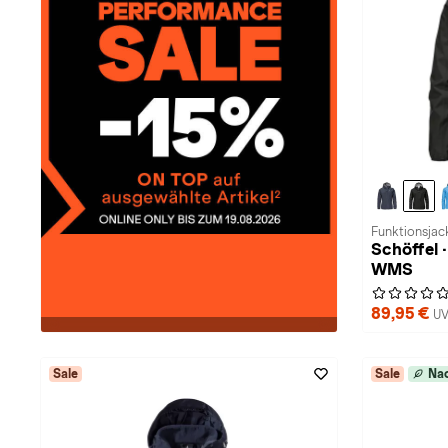
Funktionsjac
Schöffel 
WMS
89,95 €
UV
Sale
Sale
Nac