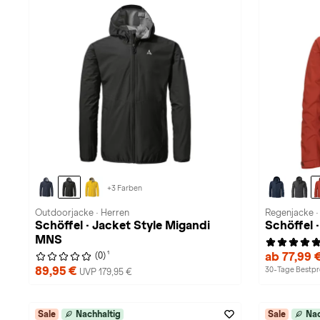
+3 Farben
Outdoorjacke · Herren
Regenjacke ·
Schöffel · Jacket Style Migandi
Schöffel
MNS
1
ab 77,99 
(0)
89,95 €
30-Tage Bestpre
UVP 179,95 €
Sale
Nachhaltig
Sale
Nac