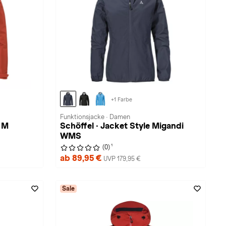
+1 Farbe
Funktionsjacke · Damen
T M
Schöffel · Jacket Style Migandi
WMS
1
(0)
ab 89,95 €
UVP 179,95 €
Sale