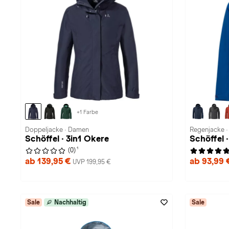
+1 Farbe
Doppeljacke · Damen
Regenjacke ·
Schöffel · 3in1 Okere
Schöffel
1
(0)
ab 139,95 €
ab 93,99
UVP 199,95 €
Sale
Nachhaltig
Sale