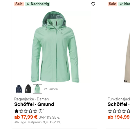
Sale
Nachhaltig
Sale
Nac
+2 Farben
Regenjacke · Damen
Funktionsjac
Schöffel · Gmund
Schöffel 
1
(1)
ab 77,99 €
ab 194,9
UVP 119,95 €
30-Tage Bestpreis: 69,95 € (+11%)