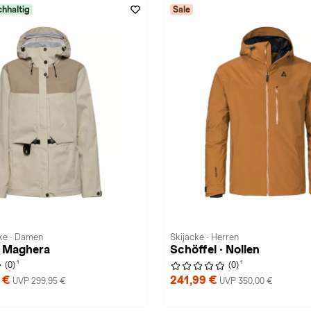
hhaltig
Sale
ke · Damen
Skijacke · Herren
· Maghera
Schöffel · Nollen
1
1
(0)
(0)
9 €
241,99 €
UVP 299,95 €
UVP 350,00 €