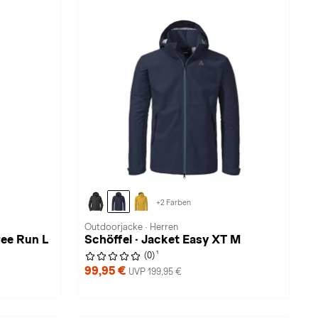
+2 Farben
Outdoorjacke · Herren
ree Run L
Schöffel · Jacket Easy XT M
1
(0)
99,95 €
UVP 199,95 €