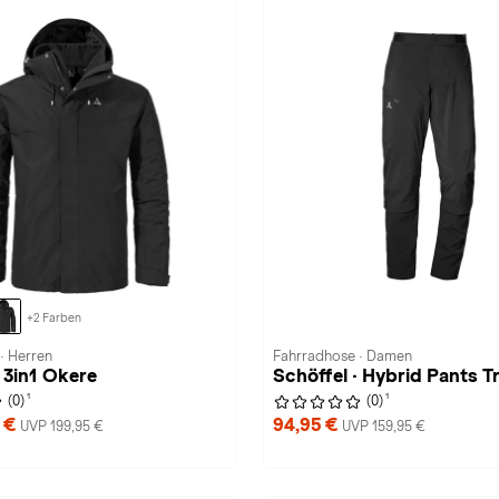
+2 Farben
· Herren
Fahrradhose · Damen
· 3in1 Okere
Schöffel · Hybrid Pants T
1
1
(0)
(0)
9 €
94,95 €
UVP 199,95 €
UVP 159,95 €