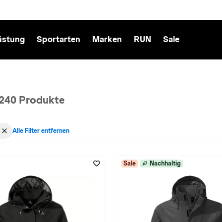
üstung
Sportarten
Marken
RUN
Sale
240 Produkte
Alle Filter entfernen
 Schöffel entfernen
 aktiv für Materialeigenschaft: wasserdicht entfernen
Sale
Nachhaltig