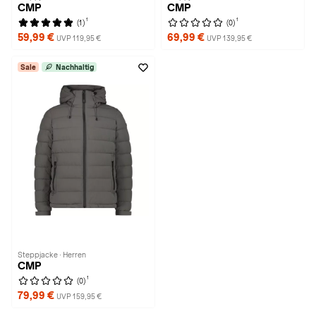
CMP
CMP
1
1
(1)
(0)
59,99 €
69,99 €
UVP 119,95 €
UVP 139,95 €
Sale
Nachhaltig
Steppjacke · Herren
CMP
1
(0)
79,99 €
UVP 159,95 €