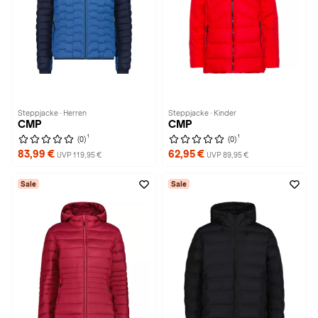
Steppjacke · Herren
Steppjacke · Kinder
CMP
CMP
1
1
(0)
(0)
83,99 €
62,95 €
UVP 119,95 €
UVP 89,95 €
Sale
Sale