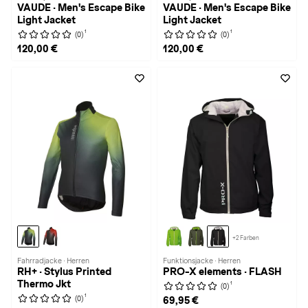
VAUDE · Men's Escape Bike
VAUDE · Men's Escape Bike
Light Jacket
Light Jacket
1
1
(0)
(0)
120,00 €
120,00 €
+2 Farben
Fahrradjacke · Herren
Funktionsjacke · Herren
RH+ · Stylus Printed
PRO-X elements · FLASH
Thermo Jkt
1
(0)
1
(0)
69,95 €