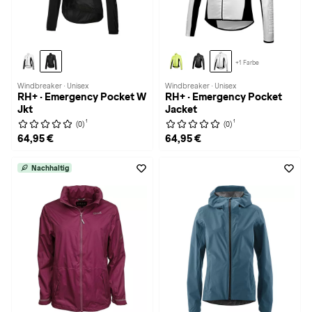
+1 Farbe
Windbreaker · Unisex
Windbreaker · Unisex
RH+ · Emergency Pocket W
RH+ · Emergency Pocket
Jkt
Jacket
1
1
(0)
(0)
64,95 €
64,95 €
Nachhaltig