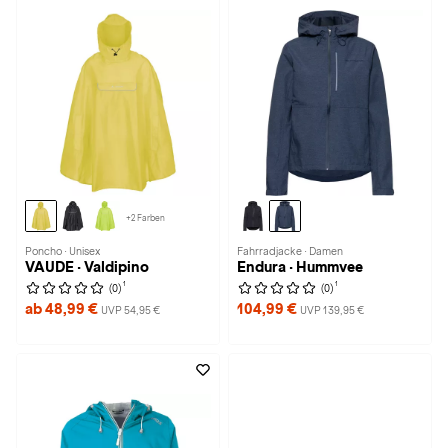
+2 Farben
Poncho · Unisex
Fahrradjacke · Damen
VAUDE · Valdipino
Endura · Hummvee
1
1
(0)
(0)
ab 48,99 €
104,99 €
UVP 54,95 €
UVP 139,95 €