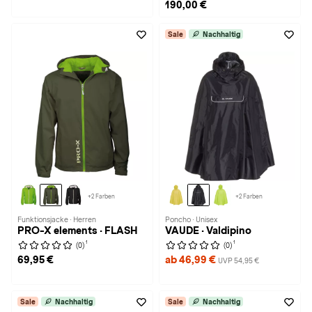
190,00 €
Sale
Nachhaltig
+2 Farben
+2 Farben
Funktionsjacke · Herren
Poncho · Unisex
PRO-X elements · FLASH
VAUDE · Valdipino
1
1
(0)
(0)
69,95 €
ab 46,99 €
UVP 54,95 €
Sale
Nachhaltig
Sale
Nachhaltig