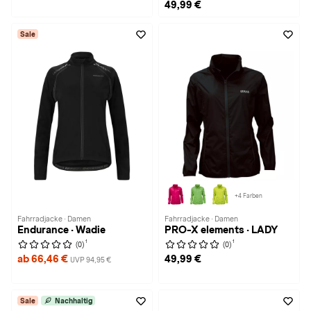
49,99 €
Sale
+4 Farben
Fahrradjacke · Damen
Fahrradjacke · Damen
Endurance · Wadie
PRO-X elements · LADY
1
1
(0)
(0)
ab 66,46 €
49,99 €
UVP 94,95 €
Sale
Nachhaltig