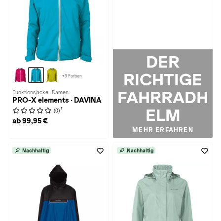
DER
RICHTIGE
+3 Farben
FAHRRADH
Funktionsjacke · Damen
PRO-X elements · DAVINA
ELM
1
(0)
ab 99,95 €
MEHR ERFAHREN
Nachhaltig
Nachhaltig