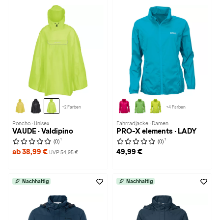
+2 Farben
+4 Farben
Poncho · Unisex
Fahrradjacke · Damen
VAUDE · Valdipino
PRO-X elements · LADY
1
1
(0)
(0)
ab 38,99 €
49,99 €
UVP 54,95 €
Nachhaltig
Nachhaltig