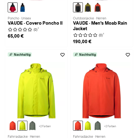
Poncho · Unisex
Outdoorjacke · Herren
VAUDE · Covero Poncho II
VAUDE · Men's Moab Rain
Jacket
1
(0)
1
(0)
65,00 €
190,00 €
Nachhaltig
Nachhaltig
+2 Farben
+2 Farben
Fahrradjacke · Herren
Fahrradjacke · Herren