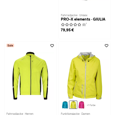
Fahrradjacke · Unisex
PRO-X elements · GIULIA
1
(0)
79,95 €
Sale
+1 Farbe
Fahrradjacke · Herren
Funktionsjacke · Damen