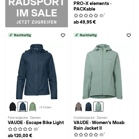
RADSPORT
PRO-X elements ·
PACKable
IM SALE
1
(0)
ab 49,95 €
JETZT ZUGREIFEN
Nachhaltig
Nachhaltig
+3 Farben
Fahrradjacke · Damen
Outdoorjacke · Damen
VAUDE · Escape Bike Light
VAUDE · Women's Moab
Rain Jacket II
1
(0)
1
(0)
ab 120,00 €