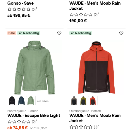
Gonso · Save
VAUDE · Men's Moab Rain
Jacket
1
(0)
1
(0)
ab 199,95 €
190,00 €
Sale
Nachhaltig
Nachhaltig
+3 Farben
Fahrradjacke · Damen
Outdoorjacke · Herren
VAUDE · Escape Bike Light
VAUDE · Men's Moab Rain
Jacket
1
(0)
1
(0)
ab 74,95 €
UVP 109,95 €