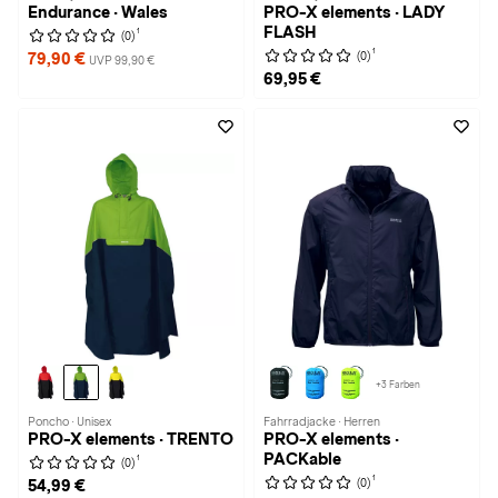
Endurance · Wales
PRO-X elements · LADY
FLASH
1
(0)
1
(0)
79,90 €
UVP 99,90 €
69,95 €
+3 Farben
Poncho · Unisex
Fahrradjacke · Herren
PRO-X elements · TRENTO
PRO-X elements ·
PACKable
1
(0)
1
(0)
54,99 €