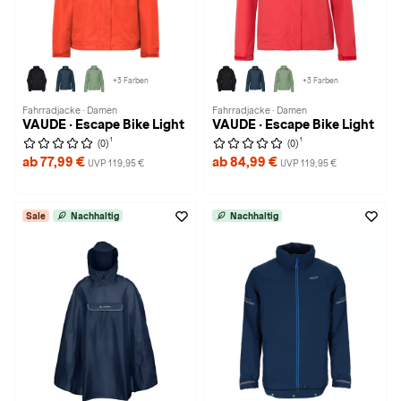
+3 Farben
+3 Farben
Fahrradjacke · Damen
Fahrradjacke · Damen
VAUDE · Escape Bike Light
VAUDE · Escape Bike Light
1
1
(0)
(0)
ab 77,99 €
ab 84,99 €
UVP 119,95 €
UVP 119,95 €
Sale
Nachhaltig
Nachhaltig