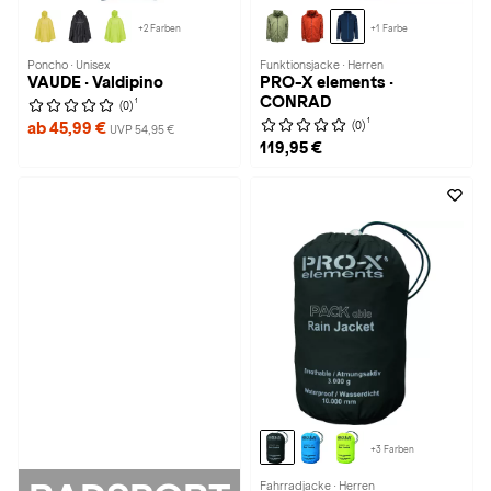
+2 Farben
+1 Farbe
Poncho · Unisex
Funktionsjacke · Herren
VAUDE · Valdipino
PRO-X elements ·
CONRAD
1
(0)
1
(0)
ab 45,99 €
UVP 54,95 €
119,95 €
+3 Farben
Fahrradjacke · Herren