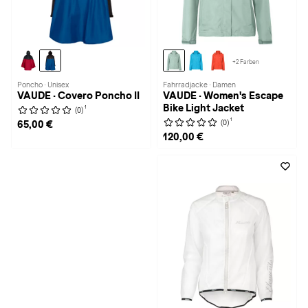
+2 Farben
Poncho · Unisex
Fahrradjacke · Damen
VAUDE · Covero Poncho II
VAUDE · Women's Escape
Bike Light Jacket
1
(0)
1
(0)
65,00 €
120,00 €