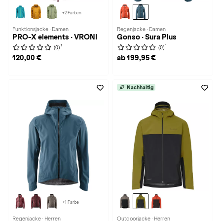
+2 Farben
Funktionsjacke · Damen
Regenjacke · Damen
PRO-X elements · VRONI
Gonso · Sura Plus
1
1
(0)
(0)
120,00 €
ab 199,95 €
Nachhaltig
+1 Farbe
Regenjacke · Herren
Outdoorjacke · Herren