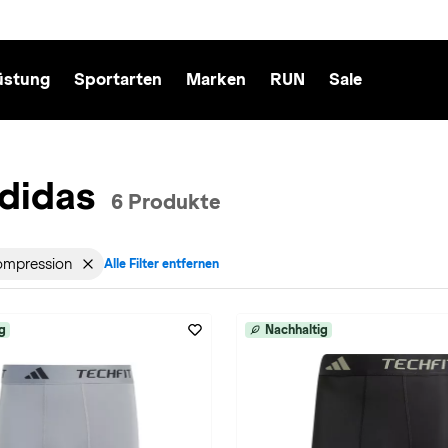
üstung
Sportarten
Marken
RUN
Sale
adidas
6 Produkte
mpression
Alle Filter entfernen
cht: Herren entfernen
v für Marke: adidas entfernen
Filter aktiv für Materialeigenschaften: Kompression entfernen
g
Nachhaltig