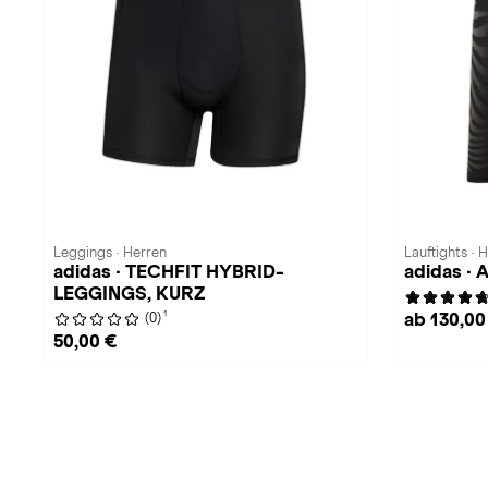
Leggings · Herren
Lauftights · 
adidas · TECHFIT HYBRID-
adidas · 
LEGGINGS, KURZ
1
ab 130,00
(0)
50,00 €