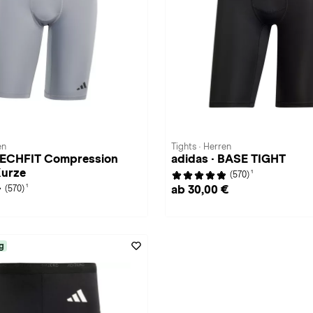
en
Tights · Herren
 TECHFIT Compression
adidas · BASE TIGHT
Kurze
1
(570)
1
ab 30,00 €
(570)
g