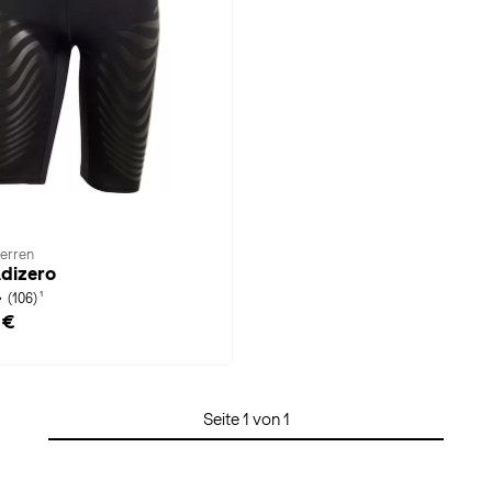
Herren
Adizero
1
(106)
 €
Seite 1 von 1