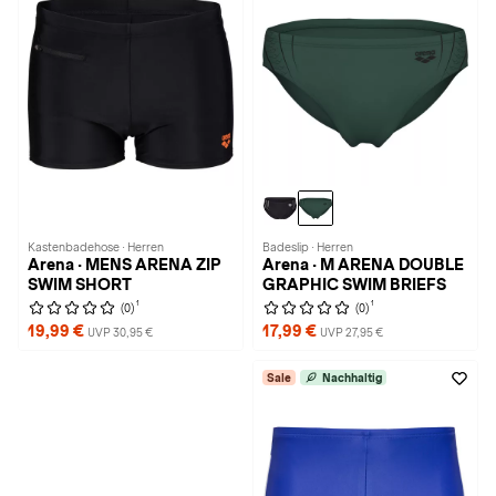
Kastenbadehose · Herren
Badeslip · Herren
Arena · MENS ARENA ZIP
Arena · M ARENA DOUBLE
SWIM SHORT
GRAPHIC SWIM BRIEFS
1
1
(0)
(0)
19,99 €
17,99 €
UVP 30,95 €
UVP 27,95 €
Sale
Nachhaltig