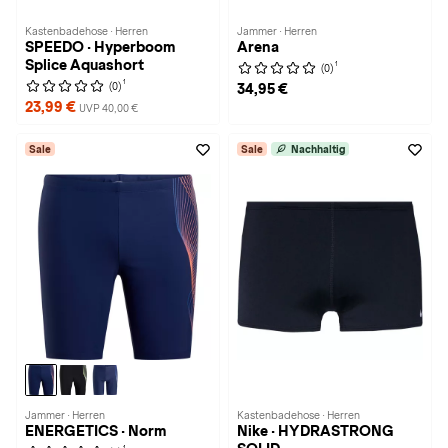
Kastenbadehose · Herren
Jammer · Herren
SPEEDO · Hyperboom
Arena
Splice Aquashort
1
(0)
1
(0)
34,95 €
23,99 €
UVP 40,00 €
Sale
Sale
Nachhaltig
Jammer · Herren
Kastenbadehose · Herren
ENERGETICS · Norm
Nike · HYDRASTRONG
1