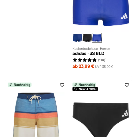
Kastenbadehose · Herren
adidas · 3S BLD
1
(110)
ab 23,99 €
UVP 35,00 €
Nachhaltig
Nachhaltig
New Arrival