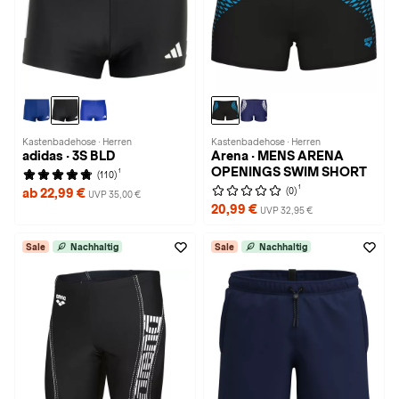
Kastenbadehose · Herren
Kastenbadehose · Herren
adidas · 3S BLD
Arena · MENS ARENA
OPENINGS SWIM SHORT
1
(110)
1
(0)
ab 22,99 €
UVP 35,00 €
20,99 €
UVP 32,95 €
Sale
Nachhaltig
Sale
Nachhaltig