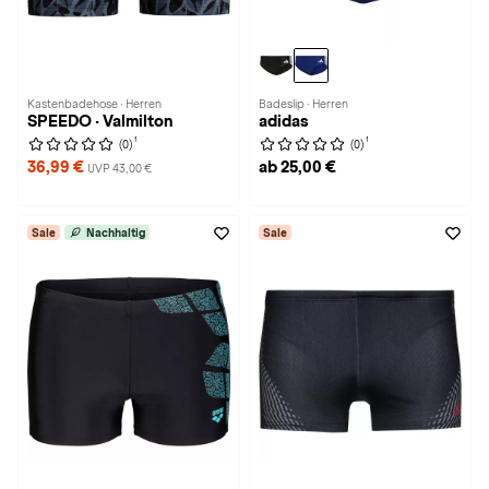
Kastenbadehose · Herren
Badeslip · Herren
SPEEDO · Valmilton
adidas
1
1
(0)
(0)
36,99 €
ab 25,00 €
UVP 43,00 €
Sale
Nachhaltig
Sale