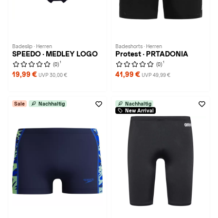
Badeslip · Herren
Badeshorts · Herren
SPEEDO · MEDLEY LOGO
Protest · PRTADONIA
1
1
(0)
(0)
19,99 €
41,99 €
UVP 30,00 €
UVP 49,99 €
Sale
Nachhaltig
Nachhaltig
New Arrival