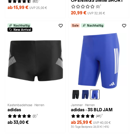
OPENINGS SWIM SHORT
(62)
1
(0)
ab 15,99 €
UVP 25,00 €
20,99 €
UVP 32,95 €
Nachhaltig
Sale
Nachhaltig
New Arrival
Kastenbadehose · Herren
Jammer · Herren
adidas
adidas · 3S BLD JAM
1
1
(2)
(41)
ab 33,00 €
ab 25,99 €
UVP 40,00 €
30-Tage Bestpreis: 24,00 € (+8%)