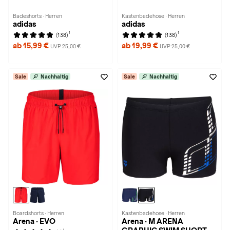
Badeshorts · Herren
Kastenbadehose · Herren
adidas
adidas
1
1
(138)
(138)
ab 15,99 €
ab 19,99 €
UVP 25,00 €
UVP 25,00 €
Sale
Nachhaltig
Sale
Nachhaltig
Boardshorts · Herren
Kastenbadehose · Herren
Arena · EVO
Arena · M ARENA
1