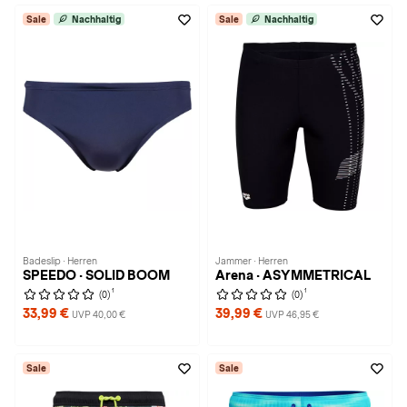
Sale
Nachhaltig
Sale
Nachhaltig
Badeslip · Herren
Jammer · Herren
SPEEDO · SOLID BOOM
Arena · ASYMMETRICAL
1
1
(0)
(0)
33,99 €
39,99 €
UVP 40,00 €
UVP 46,95 €
Sale
Sale