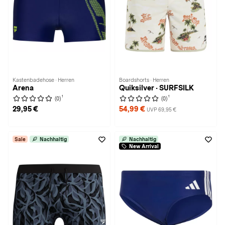
Kastenbadehose · Herren
Boardshorts · Herren
Arena
Quiksilver · SURFSILK
1
1
(0)
(0)
29,95 €
54,99 €
UVP 69,95 €
Sale
Nachhaltig
Nachhaltig
New Arrival