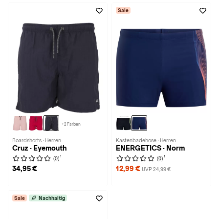
Sale
+2 Farben
Boardshorts · Herren
Kastenbadehose · Herren
Cruz · Eyemouth
ENERGETICS · Norm
1
1
(0)
(0)
34,95 €
12,99 €
UVP 24,99 €
Sale
Nachhaltig