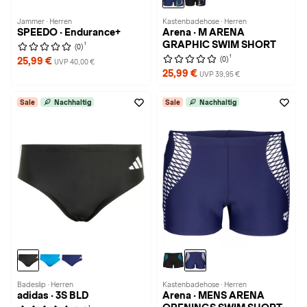
Jammer · Herren
Kastenbadehose · Herren
SPEEDO · Endurance+
Arena · M ARENA
GRAPHIC SWIM SHORT
1
(0)
1
(0)
25,99 €
UVP 40,00 €
25,99 €
UVP 39,95 €
Sale
Nachhaltig
Sale
Nachhaltig
Badeslip · Herren
Kastenbadehose · Herren
adidas · 3S BLD
Arena · MENS ARENA
1