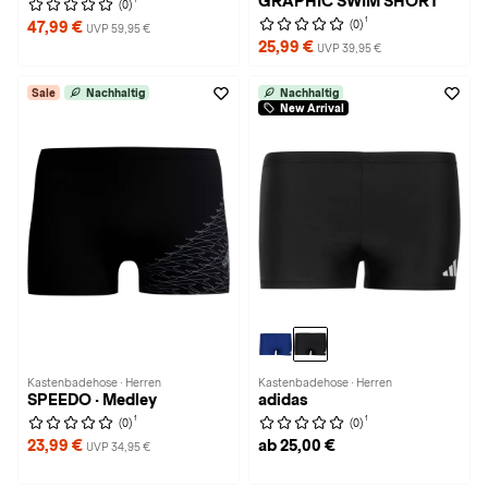
GRAPHIC SWIM SHORT
(0)
1
(0)
47,99 €
UVP 59,95 €
25,99 €
UVP 39,95 €
Sale
Nachhaltig
Nachhaltig
New Arrival
Kastenbadehose · Herren
Kastenbadehose · Herren
SPEEDO · Medley
adidas
1
1
(0)
(0)
23,99 €
ab 25,00 €
UVP 34,95 €