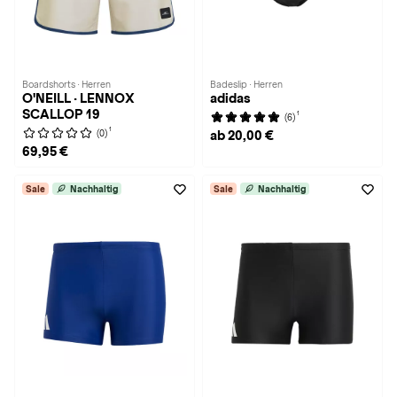
Boardshorts · Herren
Badeslip · Herren
O'NEILL · LENNOX
adidas
SCALLOP 19
1
(6)
1
(0)
ab 20,00 €
69,95 €
Sale
Nachhaltig
Sale
Nachhaltig