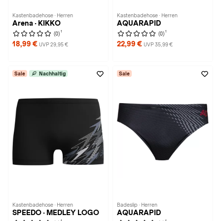
Kastenbadehose · Herren
Kastenbadehose · Herren
Arena · KIKKO
AQUARAPID
1
1
(0)
(0)
18,99 €
22,99 €
UVP 29,95 €
UVP 35,99 €
Sale
Nachhaltig
Sale
Kastenbadehose · Herren
Badeslip · Herren
SPEEDO · MEDLEY LOGO
AQUARAPID
1
1