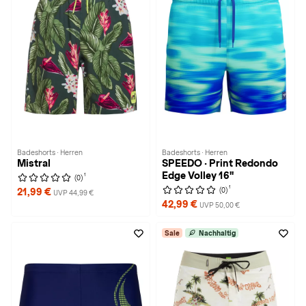
Badeshorts · Herren
Badeshorts · Herren
Mistral
SPEEDO · Print Redondo
Edge Volley 16"
1
(0)
1
(0)
21,99 €
UVP 44,99 €
42,99 €
UVP 50,00 €
Sale
Nachhaltig