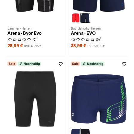
Jammer · Herren
Boardshorts · Herren
Arena · Byor Evo
Arena · EVO
1
1
(0)
(0)
28,99 €
38,99 €
UVP 45,95 €
UVP 59,95 €
Sale
Nachhaltig
Sale
Nachhaltig