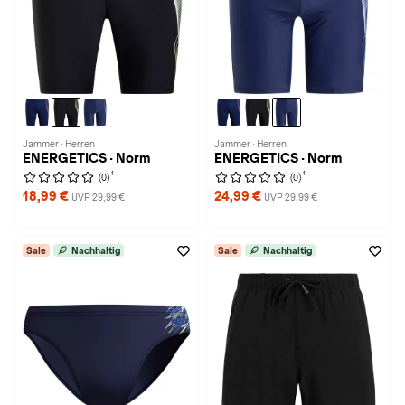
Jammer · Herren
Jammer · Herren
ENERGETICS · Norm
ENERGETICS · Norm
1
1
(0)
(0)
18,99 €
24,99 €
UVP 29,99 €
UVP 29,99 €
Sale
Nachhaltig
Sale
Nachhaltig