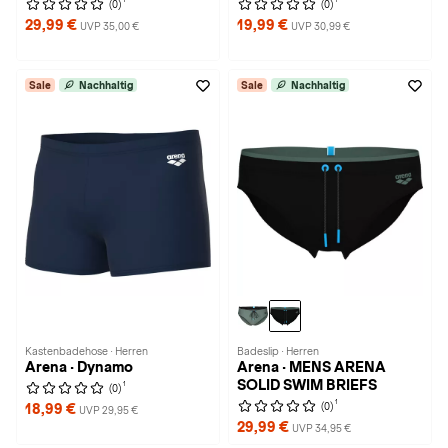
(0)
(0)
29,99 €
19,99 €
UVP 35,00 €
UVP 30,99 €
Sale
Nachhaltig
Sale
Nachhaltig
Kastenbadehose · Herren
Badeslip · Herren
Arena · Dynamo
Arena · MENS ARENA
SOLID SWIM BRIEFS
1
(0)
1
(0)
18,99 €
UVP 29,95 €
29,99 €
UVP 34,95 €