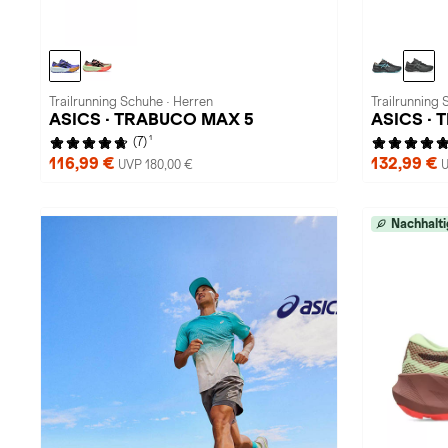
Trailrunning Schuhe · Herren
Trailrunning 
ASICS · TRABUCO MAX 5
ASICS · 
1
(7)
116,99 €
132,99 €
UVP 180,00 €
U
Nachhalti