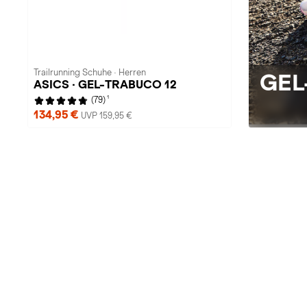
Trailrunning Schuhe · Herren
GEL
ASICS · GEL-TRABUCO 12
1
(79)
134,95 €
UVP 159,95 €