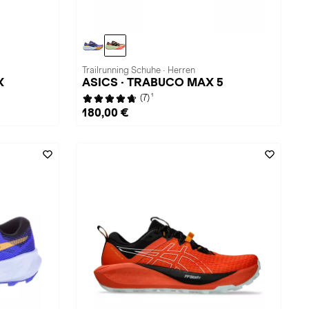
Trailrunning Schuhe · Herren
X
ASICS · TRABUCO MAX 5
1
(7)
180,00 €