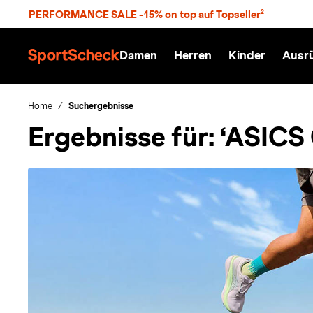
S
PERFORMANCE SALE -15% on top auf Topseller²
p
r
n
Damen
Herren
Kinder
Ausr
g
S
e
p
z
o
u
r
Home
Suchergebnisse
m
t
Ergebnisse für:
‘ASICS 
H
S
a
c
u
h
p
e
t
c
k
n
h
a
t