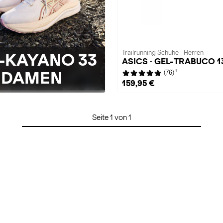
Trailrunning Schuhe · Herren
-KAYANO 33
ASICS · GEL-TRABUCO 1
1
DAMEN
(76)
159,95 €
Seite 1 von 1