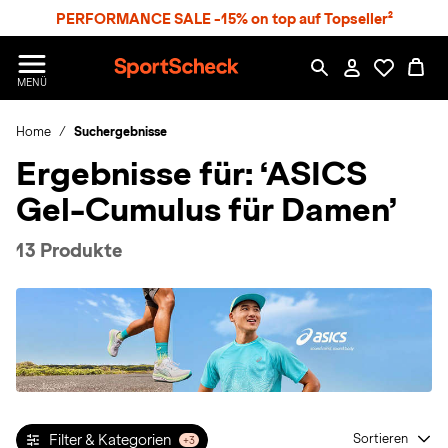
S
PERFORMANCE SALE -15% on top auf Topseller²
p
r
n
S
MENÜ
g
p
e
o
z
Home
Suchergebnisse
r
u
t
Ergebnisse für:
‘ASICS
m
S
H
c
Gel-Cumulus für Damen’
a
h
u
e
p
c
13 Produkte
t
k
n
h
a
t
Filter & Kategorien
Sortieren
+3