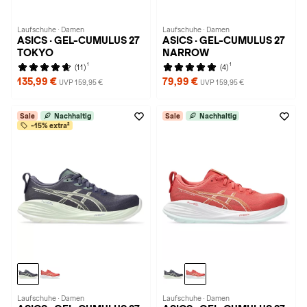
Laufschuhe · Damen
Laufschuhe · Damen
ASICS · GEL-CUMULUS 27
ASICS · GEL-CUMULUS 27
TOKYO
NARROW
1
1
(11)
(4)
135,99 €
79,99 €
UVP 159,95 €
UVP 159,95 €
Sale
Nachhaltig
Sale
Nachhaltig
-15% extra²
Laufschuhe · Damen
Laufschuhe · Damen