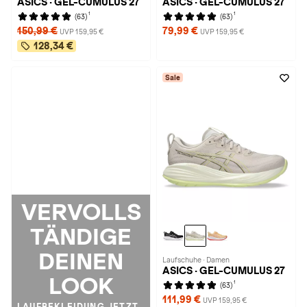
ASICS · GEL-CUMULUS 27
ASICS · GEL-CUMULUS 27
1
1
(63)
(63)
150,99 €
79,99 €
UVP 159,95 €
UVP 159,95 €
128,34 €
Sale
VERVOLLS
TÄNDIGE
DEINEN
Laufschuhe · Damen
ASICS · GEL-CUMULUS 27
LOOK
1
(63)
111,99 €
UVP 159,95 €