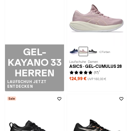
GEL-
+2 Farben
KAYANO 33
Laufschuhe · Damen
ASICS · GEL-CUMULUS 28
HERREN
1
(17)
124,99 €
UVP 160,00 €
LAUFSCHUH JETZT
ENTDECKEN
Sale