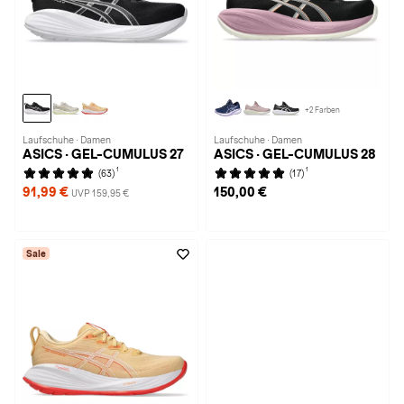
+2 Farben
Laufschuhe · Damen
Laufschuhe · Damen
ASICS · GEL-CUMULUS 27
ASICS · GEL-CUMULUS 28
1
1
(63)
(17)
91,99 €
150,00 €
UVP 159,95 €
Sale