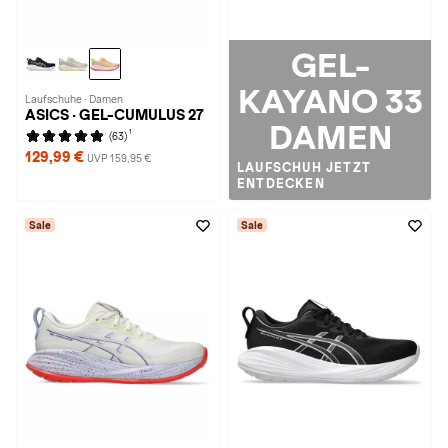
GEL-
KAYANO 33
Laufschuhe · Damen
ASICS · GEL-CUMULUS 27
DAMEN
1
(63)
129,99 €
UVP 159,95 €
LAUFSCHUH JETZT
ENTDECKEN
Sale
Sale